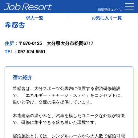
HOME
ホテル一覧
希感舎
簡単登録
ログイン
求人一覧
お気に入り一覧
希感舎
住所：
〒870-0125 大分県大分市松岡6717
TEL：
097-524-6551
宿の紹介
希感舎は、大分スポーツ公園内に位置する宿泊研修施設
で、「エネルギー・チャージ・ステイ」をコンセプトに、
集いと学び、交流の場を提供しています。
木造建築の温かみと、汽車を模したユニークな外観が特徴
で、研修に集中できる落ち着いた環境です。
宿泊施設としては、シングルルームから大人数で宿泊可能