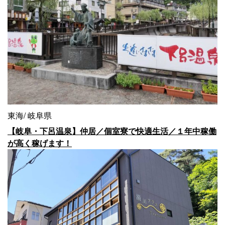
東海
岐阜県
【岐阜・下呂温泉】仲居／個室寮で快適生活／１年中稼働
が高く稼げます！