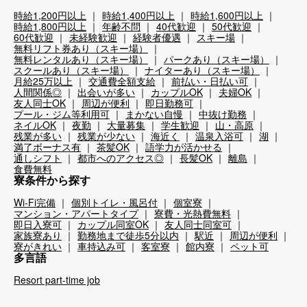
時給1,200円以上
時給1,400円以上
時給1,600円以上
時給1,800円以上
年齢不問
40代歓迎
50代歓迎
60代歓迎
未経験歓迎
経験者優遇
スキー場
無料リフト券あり（スキー場）
無料レンタルあり（スキー場）
パークあり（スキー場）
スクールあり（スキー場）
ナイターあり（スキー場）
月給25万以上
交通費全額支給
前払い・日払い可
人間関係◎
出会いが多い
カップルOK
夫婦OK
友人同士OK
周辺が便利
即日勤務可
プール・ジム等利用可
まかない自慢
中抜け勤務
ネイルOK
夜勤
大量募集
学生歓迎
山・高原
残業が多い
残業が少ない
海近く
温泉入浴可
湖
満了ボーナス有
茶髪OK
語学力が活かせる
通しシフト
都市へのアクセス◎
長髪OK
離島
食費無料
寮条件から探す
Wi-Fi完備
個別トイレ・風呂付
個室寮
マンション・アパートタイプ
寮費・光熱費無料
即日入寮可
カップル同室OK
友人同士同室可
家族寮あり
勤務地まで徒歩5分以内
駅近
周辺が便利
寮がきれい
車持込み可
客室寮
館内寮
ペット可
多言語
Resort part-time job