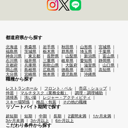
都道府県から探す
北海道
青森県
岩手県
秋田県
山形県
宮城県
福島県
茨城県
栃木県
群馬県
埼玉県
千葉県
神奈川県
東京都
長野県
山梨県
新潟県
富山県
石川県
福井県
三重県
岐阜県
愛知県
静岡県
京都府
兵庫県
和歌山県
大阪府
滋賀県
山口県
岡山県
島根県
広島県
徳島県
香川県
高知県
大分県
宮崎県
熊本県
鹿児島県
沖縄県
職種から探す
レストランホール
フロント・ベル
売店・ショップ
仲居
マルチタスク（業務全般）
調理・調理補助
清掃系
洗い場
レジャー・アクティビティ
スキー場関係
検品・包装
その他の職種
リゾートバイト期間で探す
超短期
短期
中期
長期
2週間未満
1か月未満
3か月未満
3か月以上
6か月以上
こだわり条件から探す