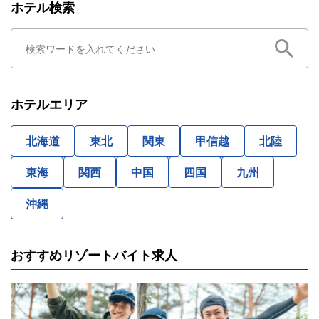
ホテル検索
ホテルエリア
北海道
東北
関東
甲信越
北陸
東海
関西
中国
四国
九州
沖縄
おすすめリゾートバイト求人