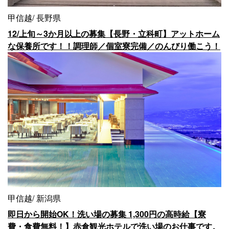
甲信越
長野県
12/上旬～3か月以上の募集【長野・立科町】アットホーム
な保養所です！！調理師／個室寮完備／のんびり働こう！
甲信越
新潟県
即日から開始OK！洗い場の募集 1,300円の高時給【寮
費・食費無料！】赤倉観光ホテルで洗い場のお仕事です。