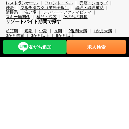
レストランホール
フロント・ベル
売店・ショップ
仲居
マルチタスク（業務全般）
調理・調理補助
清掃系
洗い場
レジャー・アクティビティ
スキー場関係
検品・包装
その他の職種
リゾートバイト期間で探す
超短期
短期
中期
長期
2週間未満
1か月未満
3か月未満
3か月以上
6か月以上
こだわり条件から探す
友だち追加
求人検索
時給1,200円以上
時給1,400円以上
時給1,600円以上
時給1,800円以上
年齢不問
40代歓迎
50代歓迎
60代歓迎
未経験歓迎
経験者優遇
スキー場
無料リフト券あり（スキー場）
無料レンタルあり（スキー場）
パークあり（スキー場）
スクールあり（スキー場）
ナイターあり（スキー場）
月給25万以上
交通費全額支給
前払い・日払い可
人間関係◎
出会いが多い
カップルOK
夫婦OK
友人同士OK
周辺が便利
即日勤務可
プール・ジム等利用可
まかない自慢
中抜け勤務
ネイルOK
夜勤
大量募集
学生歓迎
山・高原
残業が多い
残業が少ない
海近く
温泉入浴可
湖
満了ボーナス有
茶髪OK
語学力が活かせる
通しシフト
都市へのアクセス◎
長髪OK
離島
食費無料
寮条件から探す
Wi-Fi完備
個別トイレ・風呂付
個室寮