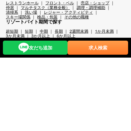
レストランホール
フロント・ベル
売店・ショップ
仲居
マルチタスク（業務全般）
調理・調理補助
清掃系
洗い場
レジャー・アクティビティ
スキー場関係
検品・包装
その他の職種
リゾートバイト期間で探す
超短期
短期
中期
長期
2週間未満
1か月未満
3か月未満
3か月以上
6か月以上
こだわり条件から探す
友だち追加
求人検索
時給1,200円以上
時給1,400円以上
時給1,600円以上
時給1,800円以上
年齢不問
40代歓迎
50代歓迎
60代歓迎
未経験歓迎
経験者優遇
スキー場
無料リフト券あり（スキー場）
無料レンタルあり（スキー場）
パークあり（スキー場）
スクールあり（スキー場）
ナイターあり（スキー場）
月給25万以上
交通費全額支給
前払い・日払い可
人間関係◎
出会いが多い
カップルOK
夫婦OK
友人同士OK
周辺が便利
即日勤務可
プール・ジム等利用可
まかない自慢
中抜け勤務
ネイルOK
夜勤
大量募集
学生歓迎
山・高原
残業が多い
残業が少ない
海近く
温泉入浴可
湖
満了ボーナス有
茶髪OK
語学力が活かせる
通しシフト
都市へのアクセス◎
長髪OK
離島
食費無料
寮条件から探す
Wi-Fi完備
個別トイレ・風呂付
個室寮