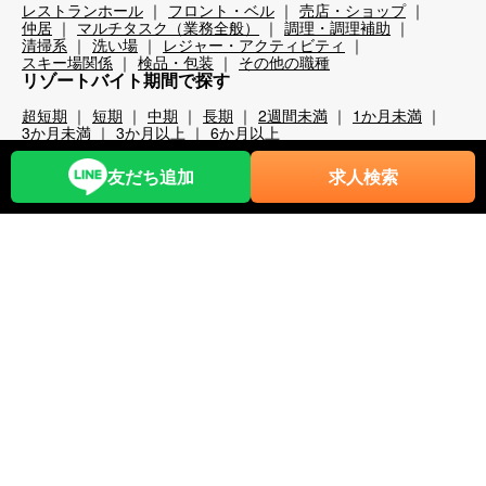
レストランホール
フロント・ベル
売店・ショップ
仲居
マルチタスク（業務全般）
調理・調理補助
清掃系
洗い場
レジャー・アクティビティ
スキー場関係
検品・包装
その他の職種
リゾートバイト期間で探す
超短期
短期
中期
長期
2週間未満
1か月未満
3か月未満
3か月以上
6か月以上
こだわり条件から探す
友だち追加
求人検索
時給1,200円以上
時給1,400円以上
時給1,600円以上
時給1,800円以上
年齢不問
40代歓迎
50代歓迎
60代歓迎
未経験歓迎
経験者優遇
スキー場
無料リフト券あり（スキー場）
無料レンタルあり（スキー場）
パークあり（スキー場）
スクールあり（スキー場）
ナイターあり（スキー場）
月給25万以上
交通費全額支給
前払い・日払い可
人間関係◎
出会いが多い
カップルOK
夫婦OK
友人同士OK
周辺が便利
即日勤務可
プール・ジム等利用可
まかない自慢
中抜け勤務
ネイルOK
夜勤
大量募集
学生歓迎
山・高原
残業が多い
残業が少ない
海近く
温泉入浴可
湖
満了ボーナス有
茶髪OK
語学力が活かせる
通しシフト
都市へのアクセス◎
長髪OK
離島
食費無料
寮条件から探す
Wi-Fi完備
個別トイレ・風呂付
個室寮