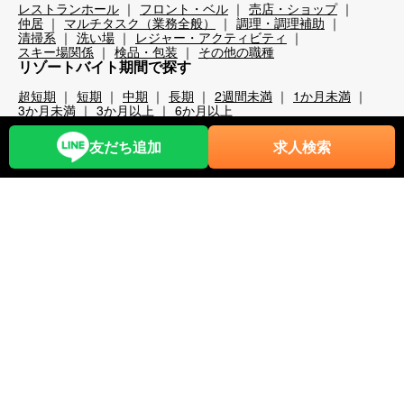
レストランホール
フロント・ベル
売店・ショップ
仲居
マルチタスク（業務全般）
調理・調理補助
清掃系
洗い場
レジャー・アクティビティ
スキー場関係
検品・包装
その他の職種
リゾートバイト期間で探す
超短期
短期
中期
長期
2週間未満
1か月未満
3か月未満
3か月以上
6か月以上
こだわり条件から探す
友だち追加
求人検索
時給1,200円以上
時給1,400円以上
時給1,600円以上
時給1,800円以上
年齢不問
40代歓迎
50代歓迎
60代歓迎
未経験歓迎
経験者優遇
スキー場
無料リフト券あり（スキー場）
無料レンタルあり（スキー場）
パークあり（スキー場）
スクールあり（スキー場）
ナイターあり（スキー場）
月給25万以上
交通費全額支給
前払い・日払い可
人間関係◎
出会いが多い
カップルOK
夫婦OK
友人同士OK
周辺が便利
即日勤務可
プール・ジム等利用可
まかない自慢
中抜け勤務
ネイルOK
夜勤
大量募集
学生歓迎
山・高原
残業が多い
残業が少ない
海近く
温泉入浴可
湖
満了ボーナス有
茶髪OK
語学力が活かせる
通しシフト
都市へのアクセス◎
長髪OK
離島
食費無料
寮条件から探す
Wi-Fi完備
個別トイレ・風呂付
個室寮