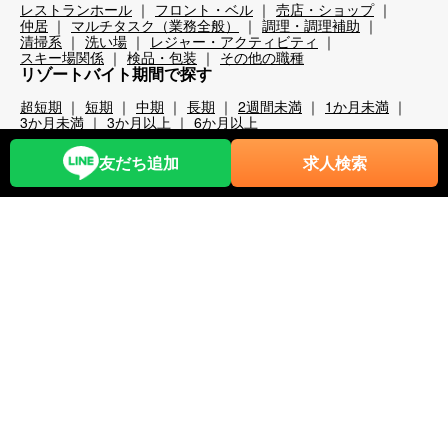
レストランホール
フロント・ベル
売店・ショップ
仲居
マルチタスク（業務全般）
調理・調理補助
清掃系
洗い場
レジャー・アクティビティ
スキー場関係
検品・包装
その他の職種
リゾートバイト期間で探す
超短期
短期
中期
長期
2週間未満
1か月未満
3か月未満
3か月以上
6か月以上
こだわり条件から探す
友だち追加
求人検索
時給1,200円以上
時給1,400円以上
時給1,600円以上
時給1,800円以上
年齢不問
40代歓迎
50代歓迎
60代歓迎
未経験歓迎
経験者優遇
スキー場
無料リフト券あり（スキー場）
無料レンタルあり（スキー場）
パークあり（スキー場）
スクールあり（スキー場）
ナイターあり（スキー場）
月給25万以上
交通費全額支給
前払い・日払い可
人間関係◎
出会いが多い
カップルOK
夫婦OK
友人同士OK
周辺が便利
即日勤務可
プール・ジム等利用可
まかない自慢
中抜け勤務
ネイルOK
夜勤
大量募集
学生歓迎
山・高原
残業が多い
残業が少ない
海近く
温泉入浴可
湖
満了ボーナス有
茶髪OK
語学力が活かせる
通しシフト
都市へのアクセス◎
長髪OK
離島
食費無料
寮条件から探す
Wi-Fi完備
個別トイレ・風呂付
個室寮