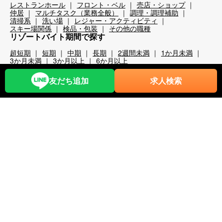
レストランホール
フロント・ベル
売店・ショップ
仲居
マルチタスク（業務全般）
調理・調理補助
清掃系
洗い場
レジャー・アクティビティ
スキー場関係
検品・包装
その他の職種
リゾートバイト期間で探す
超短期
短期
中期
長期
2週間未満
1か月未満
3か月未満
3か月以上
6か月以上
こだわり条件から探す
友だち追加
求人検索
時給1,200円以上
時給1,400円以上
時給1,600円以上
時給1,800円以上
年齢不問
40代歓迎
50代歓迎
60代歓迎
未経験歓迎
経験者優遇
スキー場
無料リフト券あり（スキー場）
無料レンタルあり（スキー場）
パークあり（スキー場）
スクールあり（スキー場）
ナイターあり（スキー場）
月給25万以上
交通費全額支給
前払い・日払い可
人間関係◎
出会いが多い
カップルOK
夫婦OK
友人同士OK
周辺が便利
即日勤務可
プール・ジム等利用可
まかない自慢
中抜け勤務
ネイルOK
夜勤
大量募集
学生歓迎
山・高原
残業が多い
残業が少ない
海近く
温泉入浴可
湖
満了ボーナス有
茶髪OK
語学力が活かせる
通しシフト
都市へのアクセス◎
長髪OK
離島
食費無料
寮条件から探す
Wi-Fi完備
個別トイレ・風呂付
個室寮