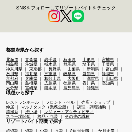
SNSをフォローしてリゾートバイトをチェック
都道府県から探す
北海道
青森県
岩手県
秋田県
山形県
宮城県
福島県
茨城県
栃木県
群馬県
埼玉県
千葉県
神奈川県
東京都
長野県
山梨県
新潟県
富山県
石川県
福井県
三重県
岐阜県
愛知県
静岡県
京都府
兵庫県
和歌山県
大阪府
滋賀県
山口県
岡山県
島根県
広島県
徳島県
香川県
高知県
大分県
宮崎県
熊本県
鹿児島県
沖縄県
職種から探す
レストランホール
フロント・ベル
売店・ショップ
仲居
マルチタスク（業務全般）
調理・調理補助
清掃系
洗い場
レジャー・アクティビティ
スキー場関係
検品・包装
その他の職種
リゾートバイト期間で探す
超短期
短期
中期
長期
2週間未満
1か月未満