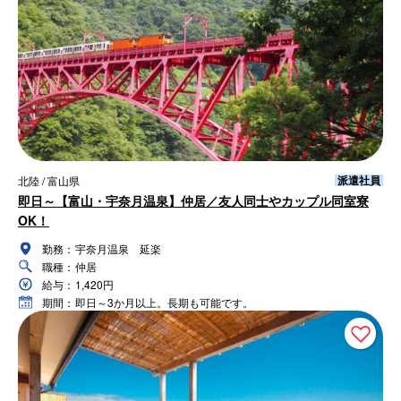
派遣社員
北陸 / 富山県
即日～【富山・宇奈月温泉】仲居／友人同士やカップル同室寮
OK！
勤務：
宇奈月温泉 延楽
職種：
仲居
給与：
1,420円
期間：
即日～3か月以上。長期も可能です。