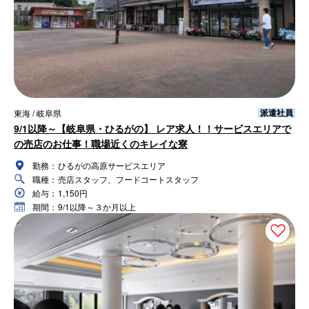
派遣社員
東海 / 岐阜県
9/1以降～【岐阜県・ひるがの】 レア求人！！サービスエリアで
の売店のお仕事！職場近くのキレイな寮
勤務：
ひるがの高原サービスエリア
職種：
売店スタッフ、フードコートスタッフ
給与：
1,150円
期間：
9/1以降～３か月以上