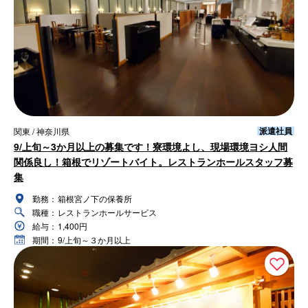
派遣社員
関東 / 神奈川県
9/上旬～3か月以上の募集です！寮環境よし、現場環境ヨシ人間
関係良し！箱根でリゾートバイト。レストランホールスタッフ募
集
勤務：
箱根宮ノ下の保養所
職種：
レストランホールサービス
給与：
1,400円
期間：
9/上旬～３か月以上