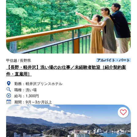
アルバイト・パート
甲信越 / 長野県
【長野・軽井沢】洗い場のお仕事／未経験者歓迎［紹介契約案
件・直雇用］
勤務：
軽井沢プリンスホテル
職種：
洗い場
給与：
1,300円
期間：
9月～3か月以上