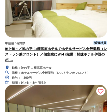
派遣社員
甲信越 / 長野県
9/上旬～／池の平 白樺高原ホテルでホテルサービス全般業務（レ
ストラン兼フロント）／個室寮にWi-Fi完備！姉妹ホテル併設の
ボ …
勤務：
池の平 白樺高原ホテル
職種：
ホテルサービス全般業務（レストラン兼フロント）
給与：
1,400円
期間：
9/上旬～3か月以上