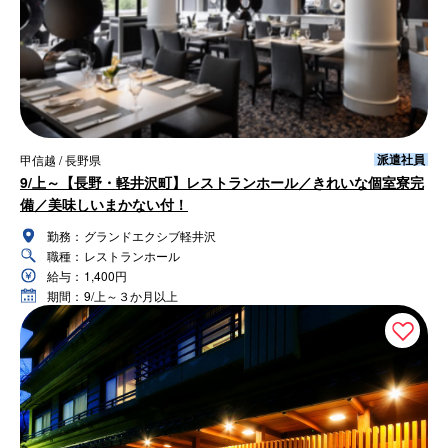
派遣社員
甲信越 / 長野県
9/上～【長野・軽井沢町】レストランホール／きれいな個室寮完
備／美味しいまかない付！
勤務：
グランドエクシブ軽井沢
職種：
レストランホール
給与：
1,400円
期間：
9/上～３か月以上