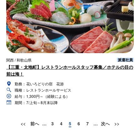
派遣社員
関西 / 和歌山県
【三重・太地町】レストランホールスタッフ募集／ホテルの目の
前は海！
勤務：
花いろどりの宿 花游
職種：
レストランホールサービス
給与：
1,300円～（経験による）
期間：
7/上旬～8月末以降
<<
前へ
…
3
4
5
6
7
…
次へ
>>