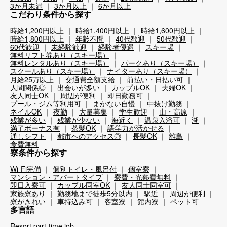
3か月未満
3か月以上
6か月以上
こだわり条件から探す
時給1,200円以上
時給1,400円以上
時給1,600円以上
時給1,800円以上
年齢不問
40代歓迎
50代歓迎
60代歓迎
未経験歓迎
経験者優遇
スキー場
無料リフト券あり（スキー場）
無料レンタルあり（スキー場）
パークあり（スキー場）
スクールあり（スキー場）
ナイターあり（スキー場）
月給25万以上
交通費全額支給
前払い・日払い可
人間関係◎
出会いが多い
カップルOK
夫婦OK
友人同士OK
周辺が便利
即日勤務可
プール・ジム等利用可
まかない自慢
中抜け勤務
ネイルOK
夜勤
大量募集
学生歓迎
山・高原
残業が多い
残業が少ない
海近く
温泉入浴可
湖
満了ボーナス有
茶髪OK
語学力が活かせる
通しシフト
都市へのアクセス◎
長髪OK
離島
食費無料
寮条件から探す
Wi-Fi完備
個別トイレ・風呂付
個室寮
マンション・アパートタイプ
寮費・光熱費無料
即日入寮可
カップル同室OK
友人同士同室可
家族寮あり
勤務地まで徒歩5分以内
駅近
周辺が便利
寮がきれい
車持込み可
客室寮
館内寮
ペット可
多言語
Resort part-time job