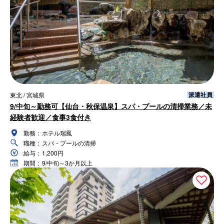
派遣社員
東北 / 宮城県
9/中旬～勤務可【仙台・秋保温泉】スパ・プールの清掃業務／未
経験者歓迎／食事3食付き
勤務：
ホテル瑞鳳
職種：
スパ・プールの清掃
給与：
1,200円
期間：
9/中旬～3か月以上