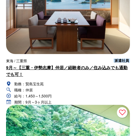
派遣社員
東海 / 三重県
9月～【三重・伊勢志摩】仲居／経験者のみ／住み込みでも通勤
でも可！
勤務：
賢島宝生苑
職種：
仲居
給与：
1,450～1,500円
期間：
9月～3ヶ月以上