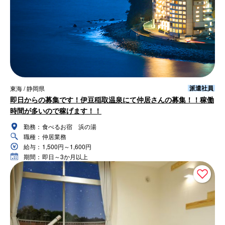
派遣社員
東海 / 静岡県
即日からの募集です！伊豆稲取温泉にて仲居さんの募集！！稼働
時間が多いので稼げます！！
勤務：
食べるお宿 浜の湯
職種：
仲居業務
給与：
1,500円～1,600円
期間：
即日～3か月以上