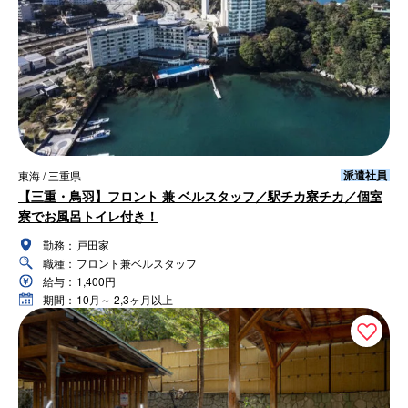
派遣社員
東海 / 三重県
【三重・鳥羽】フロント 兼 ベルスタッフ／駅チカ寮チカ／個室
寮でお風呂トイレ付き！
勤務：
戸田家
職種：
フロント兼ベルスタッフ
給与：
1,400円
期間：
10月～ 2,3ヶ月以上