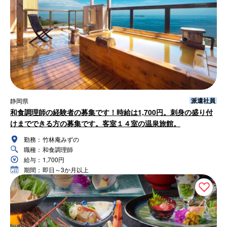
派遣社員
静岡県
和食調理師の経験者の募集です！時給は1,700円。刺身の盛り付
けまでできる方の募集です。客室１４室の温泉旅館。
勤務：
竹林庵みずの
職種：
和食調理師
給与：
1,700円
期間：
即日～3か月以上