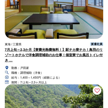
派遣社員
東海 / 三重県
7月上旬～2,3か月【寮費光熱費無料！】駅チカ寮チカ！鳥羽のリ
ゾートホテルで洋食調理補助のお仕事！個室寮でお風呂トイレ付
き …
勤務：
戸田家
職種：
調理補助（洋食）
給与：
1,400～1,450円（経験による）
期間：
7/上旬～2,3ヶ月以上