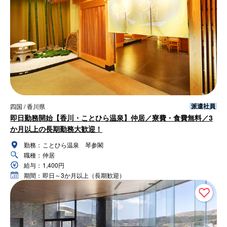
派遣社員
四国 / 香川県
即日勤務開始【香川・ことひら温泉】仲居／寮費・食費無料／3
か月以上の長期勤務大歓迎！
勤務：
ことひら温泉 琴参閣
職種：
仲居
給与：
1,400円
期間：
即日～3か月以上（長期歓迎）