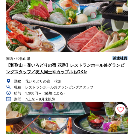
派遣社員
関西 / 和歌山県
【和歌山・花いろどりの宿 花游】レストランホール兼グランピ
ングスタッフ／友人同士やカップルもOK✨
勤務：
花いろどりの宿 花游
職種：
レストランホール兼グランピングスタッフ
給与：
1,300円～（経験による）
期間：
7/上旬～8月末以降