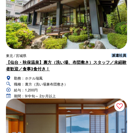
派遣社員
東北 / 宮城県
【仙台・秋保温泉】裏方（洗い場、布団敷き）スタッフ／未経験
者歓迎／食事3食付き！
勤務：
ホテル瑞鳳
職種：
裏方（洗い場兼布団敷き）
給与：
1,200円
期間：
9/中旬～ 2か月以上