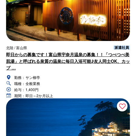
派遣社員
北陸 / 富山県
即日からの募集です！富山県宇奈月温泉の募集！！「つべつべ美
肌湯」と呼ばれる泉質の温泉に毎日入浴可能♪友人同士OK、カッ
プ …
勤務：
サン柳亭
職種：
全般業務
給与：
1,400円
期間：
即日～2か月以上