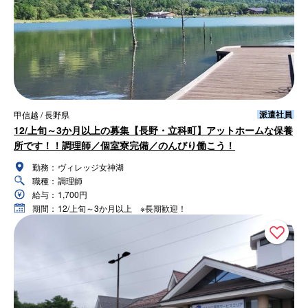
派遣社員
甲信越 / 長野県
12/上旬～3か月以上の募集【長野・立科町】アットホームな保養
所です！！調理師／個室寮完備／のんびり働こう！
勤務：
ヴィレッジ女神湖
職種：
調理師
給与：
1,700円
期間：
12/上旬～3か月以上 ※長期歓迎！