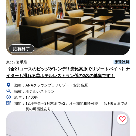
応募終了
派遣社員
東北 / 岩手県
《全21コースのビッグゲレンデ!! 安比高原でリゾートバイト》ナ
イターも滑れる◎ホテルレストラン係の2名の募集です！
勤務：
ANAクラウンプラザリゾート安比高原
職種：
ホテルレストラン
給与：
1,400円
期間：
12月中旬～3月末まで※2カ月～期間相談可能 （5月6日まで延
長の可能性あり）