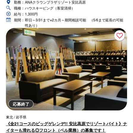
勤務：
ANAクラウンプラザリゾート安比高原
職種：
ハウスキーピング（客室清掃）
給与：
1,300円
期間：
即日～3/31まで※2カ月～期間相談可能 （5/6まで延長の可能
性あり）
応募終了
東北 / 岩手県
《全21コースのビッグゲレンデ!! 安比高原でリゾートバイト》ナ
イターも滑れる◎フロント（ベル業務）の募集です！