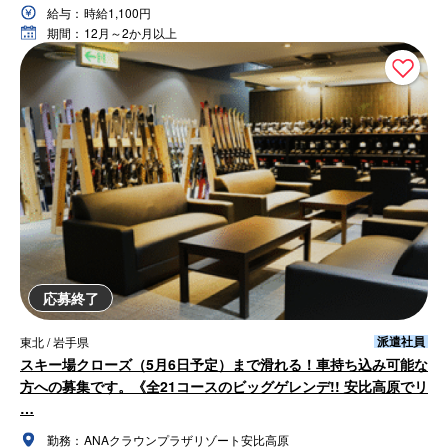
給与：
時給1,100円
期間：
12月～2か月以上
応募終了
派遣社員
東北 / 岩手県
スキー場クローズ（5月6日予定）まで滑れる！車持ち込み可能な
方への募集です。《全21コースのビッグゲレンデ!! 安比高原でリ
…
勤務：
ANAクラウンプラザリゾート安比高原