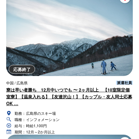
応募終了
派遣社員
中国 / 広島県
寮は早い者勝ち 12月中いつでも 〜 2ヶ月以上 【10室限定個
室寮】【温泉入れる】【友達沢山！】【カップル・友人同士応募
OK …
勤務：
広島県のスキー場
職種：
インフォメーション
給与：
時給1,100円
期間：
12月～2か月以上