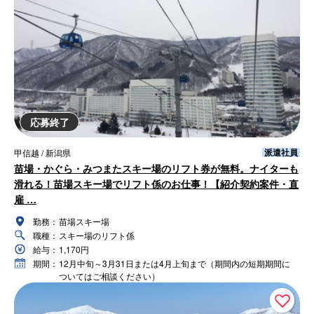
応募終了
派遣社員
甲信越 / 新潟県
苗場・かぐら・みつまたスキー場のリフト券が無料。ナイターも
滑れる！苗場スキー場でリフト係のお仕事！【紹介契約案件・直
雇 …
勤務：
苗場スキー場
職種：
スキー場のリフト係
給与：
1,170円
期間：
12月中旬～3月31日または4月上旬まで（期間内の短期期間に
ついてはご相談ください）