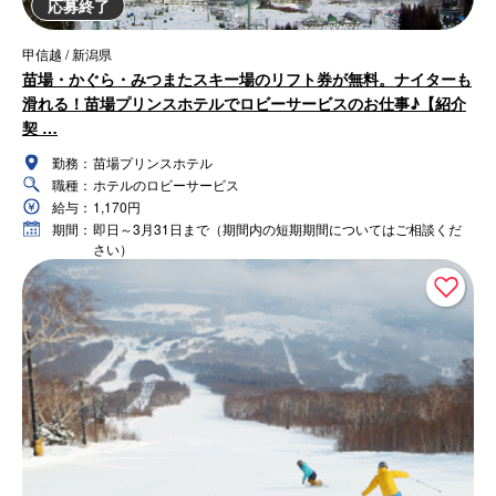
応募終了
甲信越 / 新潟県
苗場・かぐら・みつまたスキー場のリフト券が無料。ナイターも
滑れる！苗場プリンスホテルでロビーサービスのお仕事♪【紹介
契 …
勤務：
苗場プリンスホテル
職種：
ホテルのロビーサービス
給与：
1,170円
期間：
即日～3月31日まで（期間内の短期期間についてはご相談くだ
さい）