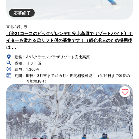
応募終了
東北 / 岩手県
《全21コースのビッグゲレンデ!! 安比高原でリゾートバイト》ナ
イターも滑れる◎リフト係の募集です！（紹介求人のため採用後
は …
勤務：
ANAクラウンプラザリゾート安比高原
職種：
リフト係
給与：
1,300円
期間：
即日～3月末まで※2カ月～期間相談可能 （5月6日まで延長の
可能性あり）