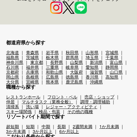
都道府県から探す
北海道
青森県
岩手県
秋田県
山形県
宮城県
福島県
茨城県
栃木県
群馬県
埼玉県
千葉県
神奈川県
東京都
長野県
山梨県
新潟県
富山県
石川県
福井県
三重県
岐阜県
愛知県
静岡県
京都府
兵庫県
和歌山県
大阪府
滋賀県
山口県
岡山県
島根県
広島県
徳島県
香川県
高知県
大分県
宮崎県
熊本県
鹿児島県
沖縄県
職種から探す
レストランホール
フロント・ベル
売店・ショップ
仲居
マルチタスク（業務全般）
調理・調理補助
清掃系
洗い場
レジャー・アクティビティ
スキー場関係
検品・包装
その他の職種
リゾートバイト期間で探す
超短期
短期
中期
長期
2週間未満
1か月未満
3か月未満
3か月以上
6か月以上
こだわり条件から探す