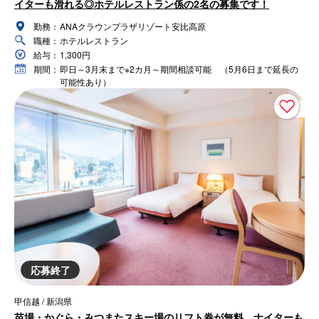
イターも滑れる◎ホテルレストラン係の2名の募集です！
勤務：
ANAクラウンプラザリゾート安比高原
職種：
ホテルレストラン
給与：
1,300円
期間：
即日～3月末まで※2カ月～期間相談可能 （5月6日まで延長の
可能性あり）
応募終了
甲信越 / 新潟県
苗場・かぐら・みつまたスキー場のリフト券が無料。ナイターも