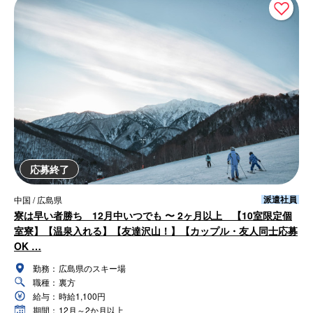
応募終了
派遣社員
中国 / 広島県
寮は早い者勝ち 12月中いつでも 〜 2ヶ月以上 【10室限定個
室寮】【温泉入れる】【友達沢山！】【カップル・友人同士応募
OK …
勤務：
広島県のスキー場
職種：
裏方
給与：
時給1,100円
期間：
12月～2か月以上