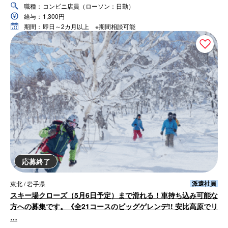
職種：
コンビニ店員（ローソン：日勤）
給与：
1,300円
期間：
即日～2カ月以上 ※期間相談可能
応募終了
派遣社員
東北 / 岩手県
スキー場クローズ（5月6日予定）まで滑れる！車持ち込み可能な
方への募集です。《全21コースのビッグゲレンデ!! 安比高原でリ
…