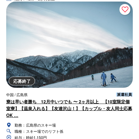
応募終了
派遣社員
中国 / 広島県
寮は早い者勝ち 12月中いつでも 〜 2ヶ月以上 【10室限定個
室寮】【温泉入れる】【友達沢山！】【カップル・友人同士応募
OK …
勤務：
広島県のスキー場
職種：
スキー場でのリフト係
給与：
時給1,150円