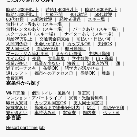
時給1,200円以上
時給1,400円以上
時給1,600円以上
時給1,800円以上
年齢不問
40代歓迎
50代歓迎
60代歓迎
未経験歓迎
経験者優遇
スキー場
無料リフト券あり（スキー場）
無料レンタルあり（スキー場）
パークあり（スキー場）
スクールあり（スキー場）
ナイターあり（スキー場）
月給25万以上
交通費全額支給
前払い・日払い可
人間関係◎
出会いが多い
カップルOK
夫婦OK
友人同士OK
周辺が便利
即日勤務可
プール・ジム等利用可
まかない自慢
中抜け勤務
ネイルOK
夜勤
大量募集
学生歓迎
山・高原
残業が多い
残業が少ない
海近く
温泉入浴可
湖
満了ボーナス有
茶髪OK
語学力が活かせる
通しシフト
都市へのアクセス◎
長髪OK
離島
食費無料
寮条件から探す
Wi-Fi完備
個別トイレ・風呂付
個室寮
マンション・アパートタイプ
寮費・光熱費無料
即日入寮可
カップル同室OK
友人同士同室可
家族寮あり
勤務地まで徒歩5分以内
駅近
周辺が便利
寮がきれい
車持込み可
客室寮
館内寮
ペット可
多言語
Resort part-time job