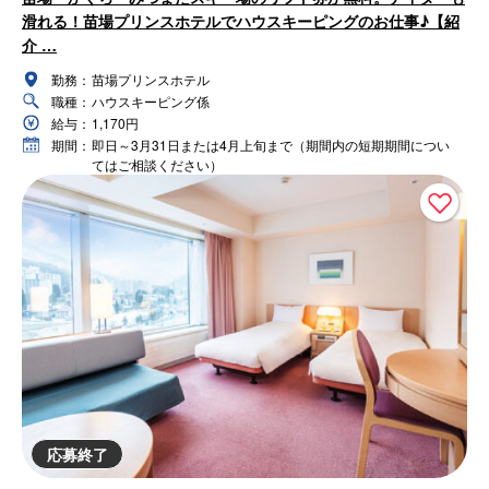
滑れる！苗場プリンスホテルでハウスキーピングのお仕事♪【紹
介 …
勤務：
苗場プリンスホテル
職種：
ハウスキーピング係
給与：
1,170円
期間：
即日～3月31日または4月上旬まで（期間内の短期期間につい
てはご相談ください）
応募終了