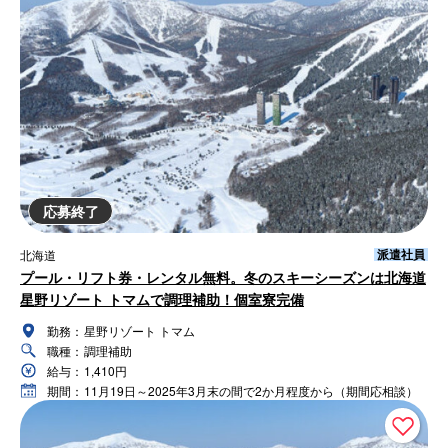
応募終了
派遣社員
北海道
プール・リフト券・レンタル無料。冬のスキーシーズンは北海道
星野リゾート トマムで調理補助！個室寮完備
勤務：
星野リゾート トマム
職種：
調理補助
給与：
1,410円
期間：
11月19日～2025年3月末の間で2か月程度から（期間応相談）