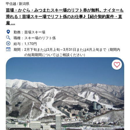
甲信越 / 新潟県
苗場・かぐら・みつまたスキー場のリフト券が無料。ナイターも
滑れる！苗場スキー場でリフト係のお仕事♪【紹介契約案件・直
雇 …
勤務：
苗場スキー場
職種：
スキー場のリフト係
給与：
1,170円
期間：
2月下旬または3月上旬～3月31日または4月上旬まで（期間内
の短期期間についてはご相談ください）