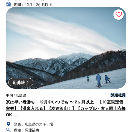
期間：
12月～2か月以上
応募終了
派遣社員
中国 / 広島県
寮は早い者勝ち 12月中いつでも 〜 2ヶ月以上 【10室限定個
室寮】【温泉入れる】【友達沢山！】【カップル・友人同士応募
OK …
勤務：
広島県のスキー場
職種：
調理補助