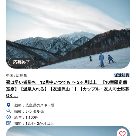
応募終了
派遣社員
中国 / 広島県
寮は早い者勝ち 12月中いつでも 〜 2ヶ月以上 【10室限定個
室寮】【温泉入れる】【友達沢山！】【カップル・友人同士応募
OK …
勤務：
広島県のスキー場
職種：
レンタル係
給与：
1,100円
期間：
12月～2か月以上