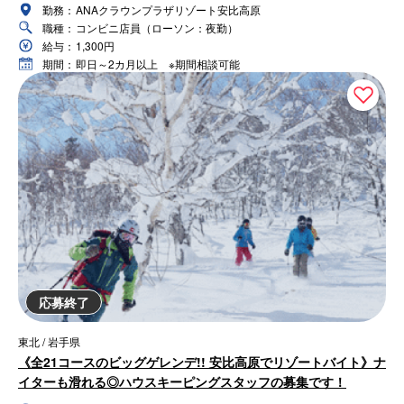
勤務：
ANAクラウンプラザリゾート安比高原
職種：
コンビニ店員（ローソン：夜勤）
給与：
1,300円
期間：
即日～2カ月以上 ※期間相談可能
応募終了
東北 / 岩手県
《全21コースのビッグゲレンデ!! 安比高原でリゾートバイト》ナ
イターも滑れる◎ハウスキーピングスタッフの募集です！