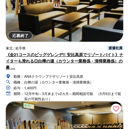
応募終了
派遣社員
東北 / 岩手県
《全21コースのビッグゲレンデ!! 安比高原でリゾートバイト》ナ
イターも滑れる◎白樺の湯（カウンター業務係・清掃業務係）の
募 …
勤務：
ANAクラウンプラザリゾート安比高原
職種：
白樺の湯（カウンター業務係・清掃業務係）
給与：
1,400円
期間：
12月中旬～3月末まで※2カ月～期間相談可能 （5月6日まで延
長の可能性あり）