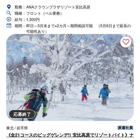
勤務：
ANAクラウンプラザリゾート安比高原
職種：
フロント（ベル業務）
給与：
1,300円
期間：
即日～3月末まで※2カ月～期間相談可能 （5月6日まで延長の
可能性あり）
応募終了
派遣社員
東北 / 岩手県
《全21コースのビッグゲレンデ!! 安比高原でリゾートバイト》ナ