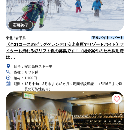
応募終了
アルバイト・パート
東北 / 岩手県
《全21コースのビッグゲレンデ!! 安比高原でリゾートバイト》ナ
イターも滑れる◎リフト係の募集です！（紹介案件のため採用時
は …
勤務：
安比高原スキー場
職種：
リフト係
給与：
1,100円
期間：
12月中旬～3月末まで※2カ月～期間相談可能 （5月6日まで延
長の可能性あり）