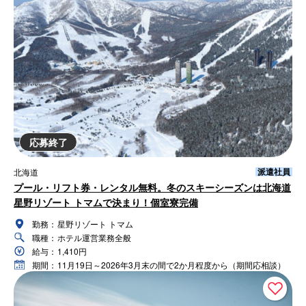
応募終了
派遣社員
北海道
プール・リフト券・レンタル無料。冬のスキーシーズンは北海道
星野リゾート トマムで決まり！個室寮完備
勤務：
星野リゾート トマム
職種：
ホテル運営業務全般
給与：
1,410円
期間：
11月19日～2026年3月末の間で2か月程度から（期間応相談）