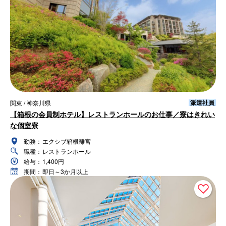
派遣社員
関東 / 神奈川県
【箱根の会員制ホテル】レストランホールのお仕事／寮はきれい
な個室寮
勤務：
エクシブ箱根離宮
職種：
レストランホール
給与：
1,400円
期間：
即日～3か月以上