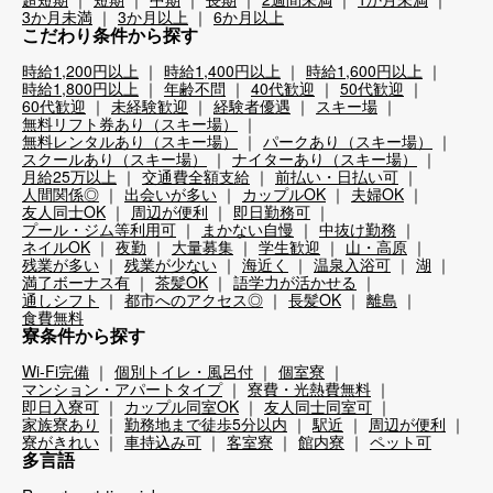
3か月未満
3か月以上
6か月以上
こだわり条件から探す
時給1,200円以上
時給1,400円以上
時給1,600円以上
時給1,800円以上
年齢不問
40代歓迎
50代歓迎
60代歓迎
未経験歓迎
経験者優遇
スキー場
無料リフト券あり（スキー場）
無料レンタルあり（スキー場）
パークあり（スキー場）
スクールあり（スキー場）
ナイターあり（スキー場）
月給25万以上
交通費全額支給
前払い・日払い可
人間関係◎
出会いが多い
カップルOK
夫婦OK
友人同士OK
周辺が便利
即日勤務可
プール・ジム等利用可
まかない自慢
中抜け勤務
ネイルOK
夜勤
大量募集
学生歓迎
山・高原
残業が多い
残業が少ない
海近く
温泉入浴可
湖
満了ボーナス有
茶髪OK
語学力が活かせる
通しシフト
都市へのアクセス◎
長髪OK
離島
食費無料
寮条件から探す
Wi-Fi完備
個別トイレ・風呂付
個室寮
マンション・アパートタイプ
寮費・光熱費無料
即日入寮可
カップル同室OK
友人同士同室可
家族寮あり
勤務地まで徒歩5分以内
駅近
周辺が便利
寮がきれい
車持込み可
客室寮
館内寮
ペット可
多言語