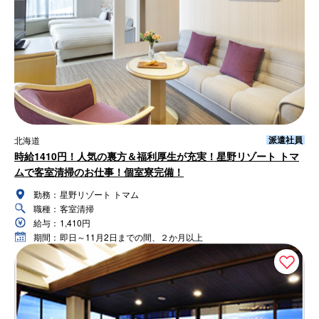
派遣社員
北海道
時給1410円！人気の裏方＆福利厚生が充実！星野リゾート トマ
ムで客室清掃のお仕事！個室寮完備！
勤務：
星野リゾート トマム
職種：
客室清掃
給与：
1,410円
期間：
即日～11月2日までの間、２か月以上