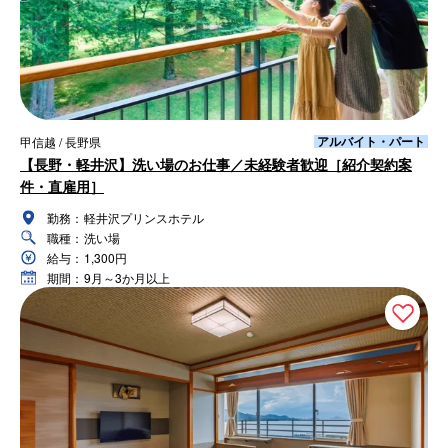
アルバイト・パート
甲信越 / 長野県
【長野・軽井沢】洗い場のお仕事／未経験者歓迎［紹介契約案
件・直雇用］
勤務：
軽井沢プリンスホテル
職種：
洗い場
給与：
1,300円
期間：
9月～3か月以上