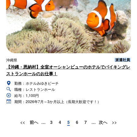
派遣社員
沖縄県
【沖縄・恩納村】全室オーシャンビューのホテルでバイキングレ
ストランホールのお仕事！
勤務：
ホテルみゆきビーチ
職種：
レストランホール
給与：
1,100円
期間：
2026年7月～3か月以上（長期大歓迎です！）
<<
前へ
…
3
4
5
6
7
…
次へ
>>