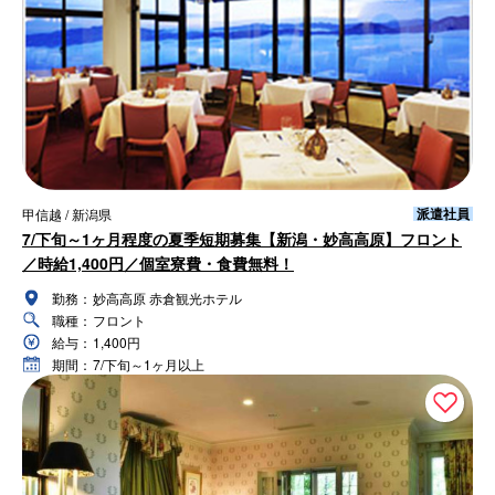
派遣社員
甲信越 / 新潟県
7/下旬～1ヶ月程度の夏季短期募集【新潟・妙高高原】フロント
／時給1,400円／個室寮費・食費無料！
勤務：
妙高高原 赤倉観光ホテル
職種：
フロント
給与：
1,400円
期間：
7/下旬～1ヶ月以上