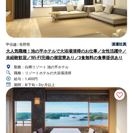
派遣社員
甲信越 / 長野県
大人気職種！池の平ホテルで大浴場清掃のお仕事／女性活躍中／
未経験歓迎／Wi-FI完備の個室寮あり／3食無料の食事提供あり
勤務：
白樺リゾート 池の平ホテル
職種：
リゾートホテルの大浴場清掃
給与：
1,400円
期間：
8/下旬～3か月以上