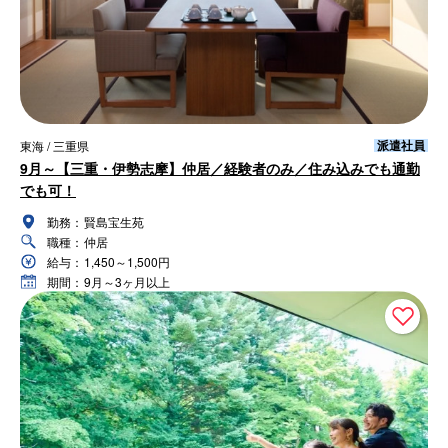
派遣社員
東海 / 三重県
9月～【三重・伊勢志摩】仲居／経験者のみ／住み込みでも通勤
でも可！
勤務：
賢島宝生苑
職種：
仲居
給与：
1,450～1,500円
期間：
9月～3ヶ月以上