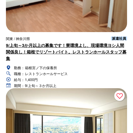
派遣社員
関東 / 神奈川県
9/上旬～3か月以上の募集です！寮環境よし、現場環境ヨシ人間
関係良し！箱根でリゾートバイト。レストランホールスタッフ募
集
勤務：
箱根宮ノ下の保養所
職種：
レストランホールサービス
給与：
1,400円
期間：
9/上旬～３か月以上