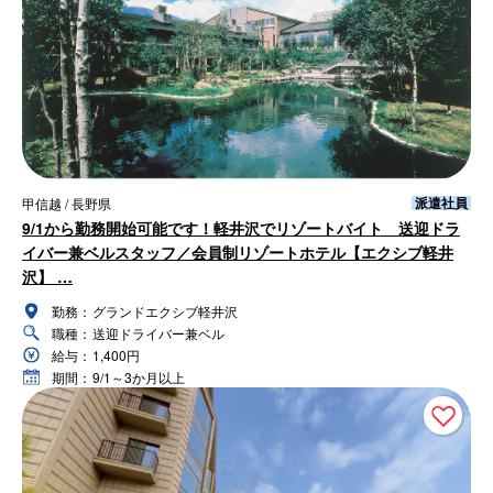
派遣社員
甲信越 / 長野県
9/1から勤務開始可能です！軽井沢でリゾートバイト 送迎ドラ
イバー兼ベルスタッフ／会員制リゾートホテル【エクシブ軽井
沢】 …
勤務：
グランドエクシブ軽井沢
職種：
送迎ドライバー兼ベル
給与：
1,400円
期間：
9/1～3か月以上