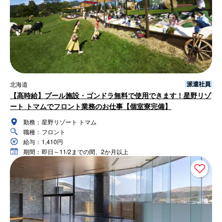
派遣社員
北海道
【高時給】プール施設・ゴンドラ無料で使用できます！星野リゾ
ート トマムでフロント業務のお仕事【個室寮完備】
勤務：
星野リゾート トマム
職種：
フロント
給与：
1,410円
期間：
即日～11/2までの間、2か月以上