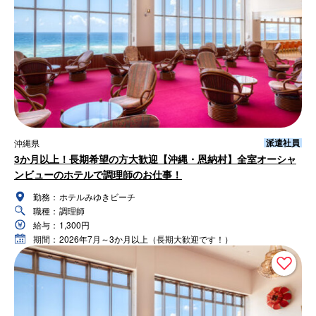
派遣社員
沖縄県
3か月以上！長期希望の方大歓迎【沖縄・恩納村】全室オーシャ
ンビューのホテルで調理師のお仕事！
勤務：
ホテルみゆきビーチ
職種：
調理師
給与：
1,300円
期間：
2026年7月～3か月以上（長期大歓迎です！）