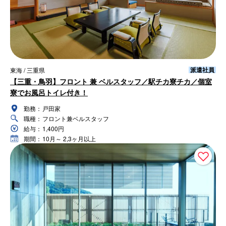
派遣社員
東海 / 三重県
【三重・鳥羽】フロント 兼 ベルスタッフ／駅チカ寮チカ／個室
寮でお風呂トイレ付き！
勤務：
戸田家
職種：
フロント兼ベルスタッフ
給与：
1,400円
期間：
10月～ 2,3ヶ月以上