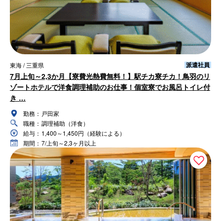
派遣社員
東海 / 三重県
7月上旬～2,3か月【寮費光熱費無料！】駅チカ寮チカ！鳥羽のリ
ゾートホテルで洋食調理補助のお仕事！個室寮でお風呂トイレ付
き …
勤務：
戸田家
職種：
調理補助（洋食）
給与：
1,400～1,450円（経験による）
期間：
7/上旬～2,3ヶ月以上