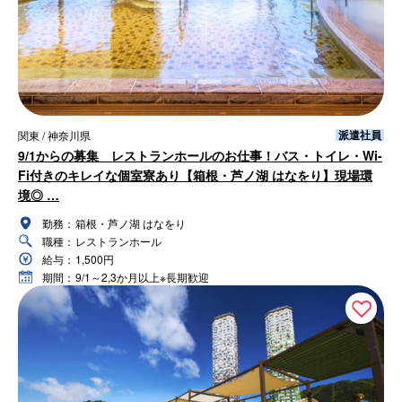
派遣社員
関東 / 神奈川県
9/1からの募集 レストランホールのお仕事！バス・トイレ・Wi-
Fi付きのキレイな個室寮あり【箱根・芦ノ湖 はなをり】現場環
境◎ …
勤務：
箱根・芦ノ湖 はなをり
職種：
レストランホール
給与：
1,500円
期間：
9/1～2,3か月以上※長期歓迎