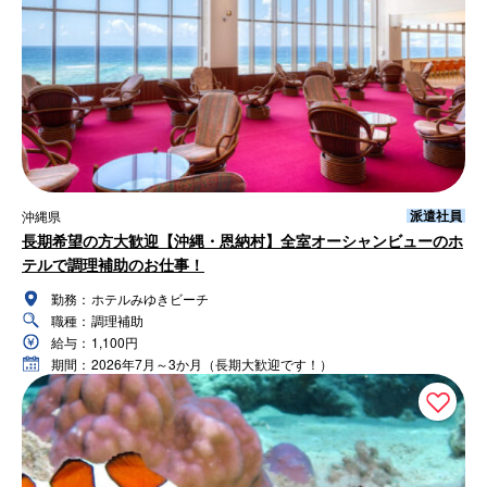
派遣社員
沖縄県
長期希望の方大歓迎【沖縄・恩納村】全室オーシャンビューのホ
テルで調理補助のお仕事！
勤務：
ホテルみゆきビーチ
職種：
調理補助
給与：
1,100円
期間：
2026年7月～3か月（長期大歓迎です！）