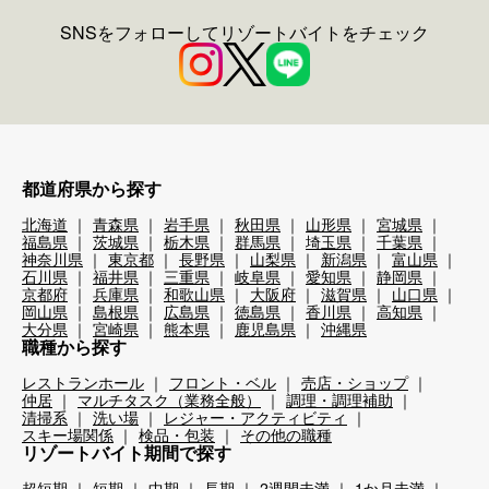
SNSをフォローしてリゾートバイトをチェック
都道府県から探す
北海道
青森県
岩手県
秋田県
山形県
宮城県
福島県
茨城県
栃木県
群馬県
埼玉県
千葉県
神奈川県
東京都
長野県
山梨県
新潟県
富山県
石川県
福井県
三重県
岐阜県
愛知県
静岡県
京都府
兵庫県
和歌山県
大阪府
滋賀県
山口県
岡山県
島根県
広島県
徳島県
香川県
高知県
大分県
宮崎県
熊本県
鹿児島県
沖縄県
職種から探す
レストランホール
フロント・ベル
売店・ショップ
仲居
マルチタスク（業務全般）
調理・調理補助
清掃系
洗い場
レジャー・アクティビティ
スキー場関係
検品・包装
その他の職種
リゾートバイト期間で探す
超短期
短期
中期
長期
2週間未満
1か月未満