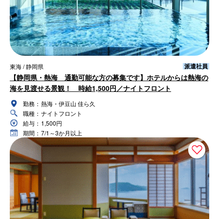
派遣社員
東海 / 静岡県
【静岡県・熱海 通勤可能な方の募集です】ホテルからは熱海の
海を見渡せる景観！ 時給1,500円／ナイトフロント
勤務：
熱海・伊豆山 佳ら久
職種：
ナイトフロント
給与：
1,500円
期間：
7/1～3か月以上