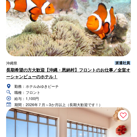
派遣社員
沖縄県
長期希望の方大歓迎【沖縄・恩納村】フロントのお仕事／全室オ
ーシャンビューのホテル！
勤務：
ホテルみゆきビーチ
職種：
フロント
給与：
1,100円
期間：
2026年７月～3か月以上（長期大歓迎です！）