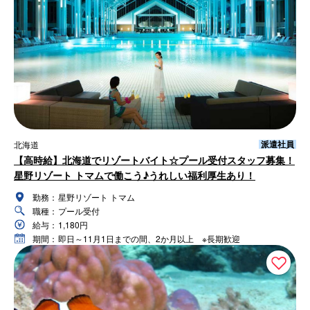
派遣社員
北海道
【高時給】北海道でリゾートバイト☆プール受付スタッフ募集！
星野リゾート トマムで働こう♪うれしい福利厚生あり！
勤務：
星野リゾート トマム
職種：
プール受付
給与：
1,180円
期間：
即日～11月1日までの間、2か月以上 ※長期歓迎