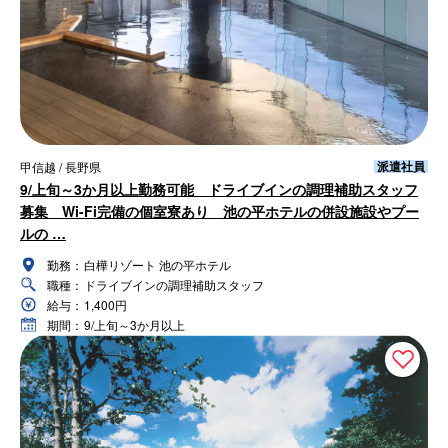
派遣社員
甲信越 / 長野県
9/上旬～3か月以上勤務可能 ドライブインの調理補助スタッフ
募集 Wi-Fi完備の個室寮あり 池の平ホテルの併設施設やプー
ルの …
勤務：
白樺リゾート 池の平ホテル
職種：
ドライブインの調理補助スタッフ
給与：
1,400円
期間：
9/上旬～3か月以上