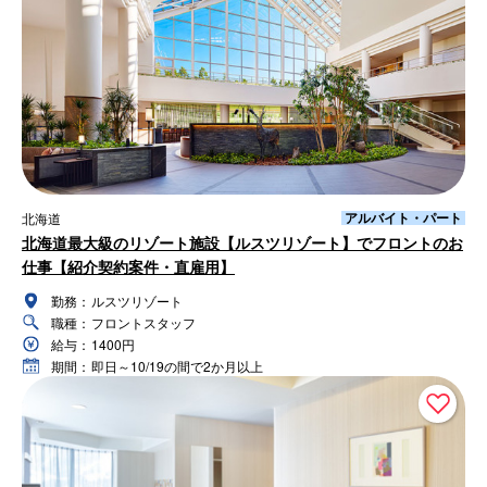
アルバイト・パート
北海道
北海道最大級のリゾート施設【ルスツリゾート】でフロントのお
仕事【紹介契約案件・直雇用】
勤務：
ルスツリゾート
職種：
フロントスタッフ
給与：
1400円
期間：
即日～10/19の間で2か月以上