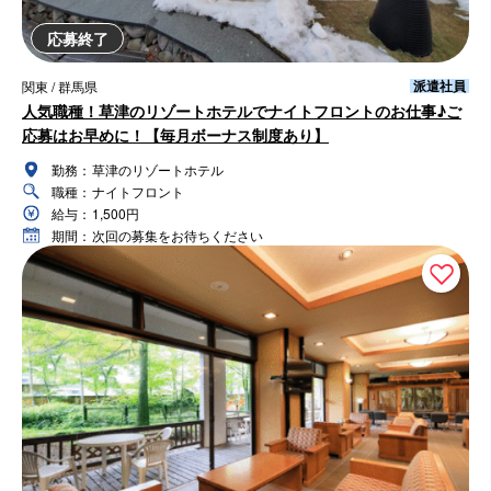
応募終了
派遣社員
関東 / 群馬県
人気職種！草津のリゾートホテルでナイトフロントのお仕事♪ご
応募はお早めに！【毎月ボーナス制度あり】
勤務：
草津のリゾートホテル
職種：
ナイトフロント
給与：
1,500円
期間：
次回の募集をお待ちください