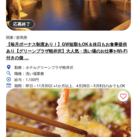
応募終了
関東 / 群馬県
【毎月ボーナス制度あり！】GW短期もOK＆休日もお食事提供
あり【グリーンプラザ軽井沢】大人気・洗い場のお仕事✨Wi-Fi
付きの個 …
勤務：
ホテルグリーンプラザ軽井沢
職種：
洗い場業務
給与：
1,100円
期間：
即日～11月30日 ※1か月以上、4月28日～5月8日のみでもOK