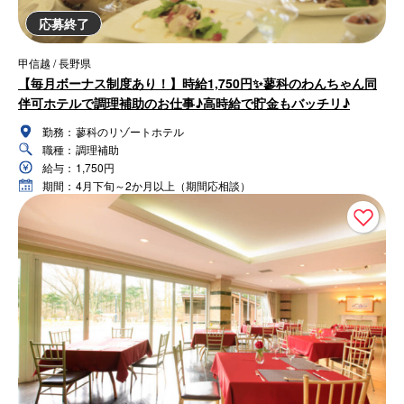
応募終了
甲信越 / 長野県
【毎月ボーナス制度あり！】時給1,750円✨蓼科のわんちゃん同
伴可ホテルで調理補助のお仕事♪高時給で貯金もバッチリ♪
勤務：
蓼科のリゾートホテル
職種：
調理補助
給与：
1,750円
期間：
4月下旬～2か月以上（期間応相談）