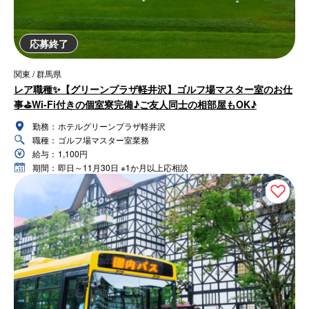
応募終了
関東 / 群馬県
レア職種✨【グリーンプラザ軽井沢】ゴルフ場マスター室のお仕
事⛳Wi-Fi付きの個室寮完備♪ご友人同士の相部屋もOK♪
勤務：
ホテルグリーンプラザ軽井沢
職種：
ゴルフ場マスター室業務
給与：
1,100円
期間：
即日～11月30日 ※1か月以上応相談