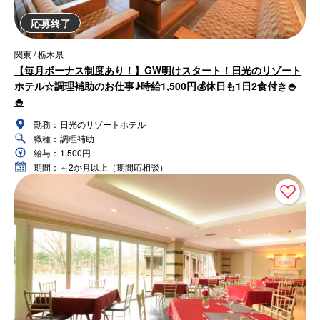
応募終了
関東 / 栃木県
【毎月ボーナス制度あり！】GW明けスタート！日光のリゾート
ホテル☆調理補助のお仕事♪時給1,500円💰休日も1日2食付き🍚
🍚
勤務：
日光のリゾートホテル
職種：
調理補助
給与：
1,500円
期間：
～2か月以上（期間応相談）