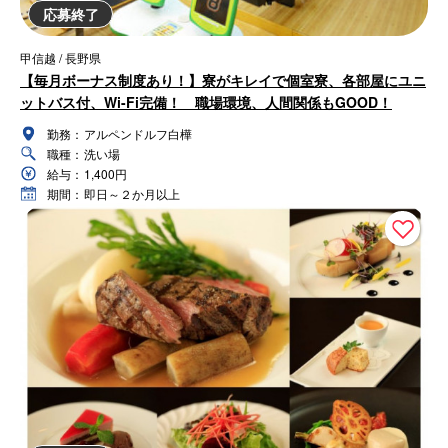
応募終了
甲信越 / 長野県
【毎月ボーナス制度あり！】寮がキレイで個室寮、各部屋にユニ
ットバス付、Wi-Fi完備！ 職場環境、人間関係もGOOD！
勤務：
アルペンドルフ白樺
職種：
洗い場
給与：
1,400円
期間：
即日～２か月以上