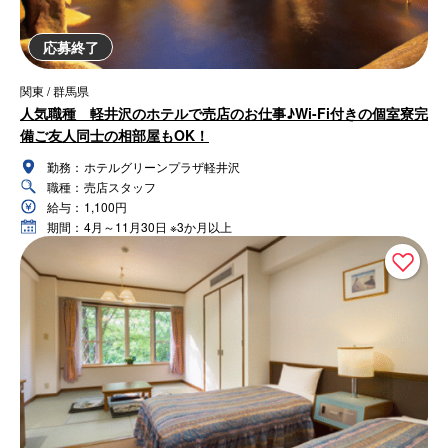
応募終了
関東 / 群馬県
人気職種 軽井沢のホテルで売店のお仕事♪Wi-Fi付きの個室寮完
備ご友人同士の相部屋もOK！
勤務：
ホテルグリーンプラザ軽井沢
職種：
売店スタッフ
給与：
1,100円
期間：
4月～11月30日 ※3か月以上