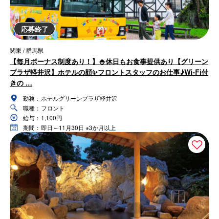
応募終了
関東 / 群馬県
【毎月ボーナス制度あり！】🍚休日もお食事提供あり【グリーン
プラザ軽井沢】ホテルの顔✨フロントスタッフのお仕事♪Wi-Fi付
きの …
勤務：
ホテルグリーンプラザ軽井沢
職種：
フロント
給与：
1,100円
期間：
即日～11月30日 ※3か月以上