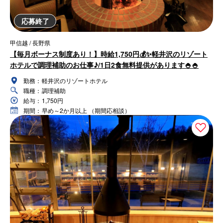
応募終了
甲信越 / 長野県
【毎月ボーナス制度あり！】時給1,750円💰✨軽井沢のリゾート
ホテルで調理補助のお仕事♪/1日2食無料提供があります🍚🍚
勤務：
軽井沢のリゾートホテル
職種：
調理補助
給与：
1,750円
期間：
早め～2か月以上 （期間応相談）