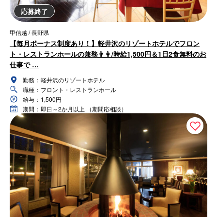
応募終了
甲信越 / 長野県
【毎月ボーナス制度あり！】軽井沢のリゾートホテルでフロン
ト・レストランホールの兼務👨👩/時給1,500円＆1日2食無料のお
仕事で …
勤務：
軽井沢のリゾートホテル
職種：
フロント・レストランホール
給与：
1,500円
期間：
即日～2か月以上 （期間応相談）