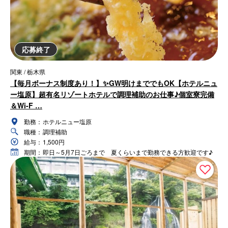
応募終了
関東 / 栃木県
【毎月ボーナス制度あり！】✨GW明けまででもOK【ホテルニュ
ー塩原】超有名リゾートホテルで調理補助のお仕事♪個室寮完備
＆Wi-F …
勤務：
ホテルニュー塩原
職種：
調理補助
給与：
1,500円
期間：
即日～5月7日ごろまで 夏くらいまで勤務できる方歓迎です♪