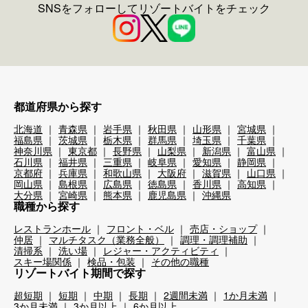
SNSをフォローしてリゾートバイトをチェック
都道府県から探す
北海道
青森県
岩手県
秋田県
山形県
宮城県
福島県
茨城県
栃木県
群馬県
埼玉県
千葉県
神奈川県
東京都
長野県
山梨県
新潟県
富山県
石川県
福井県
三重県
岐阜県
愛知県
静岡県
京都府
兵庫県
和歌山県
大阪府
滋賀県
山口県
岡山県
島根県
広島県
徳島県
香川県
高知県
大分県
宮崎県
熊本県
鹿児島県
沖縄県
職種から探す
レストランホール
フロント・ベル
売店・ショップ
仲居
マルチタスク（業務全般）
調理・調理補助
清掃系
洗い場
レジャー・アクティビティ
スキー場関係
検品・包装
その他の職種
リゾートバイト期間で探す
超短期
短期
中期
長期
2週間未満
1か月未満
3か月未満
3か月以上
6か月以上