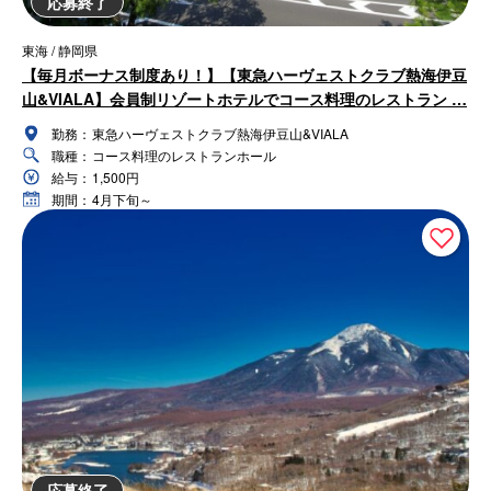
応募終了
東海 / 静岡県
【毎月ボーナス制度あり！】【東急ハーヴェストクラブ熱海伊豆
山&VIALA】会員制リゾートホテルでコース料理のレストラン …
勤務：
東急ハーヴェストクラブ熱海伊豆山&VIALA
職種：
コース料理のレストランホール
給与：
1,500円
期間：
4月下旬～
応募終了