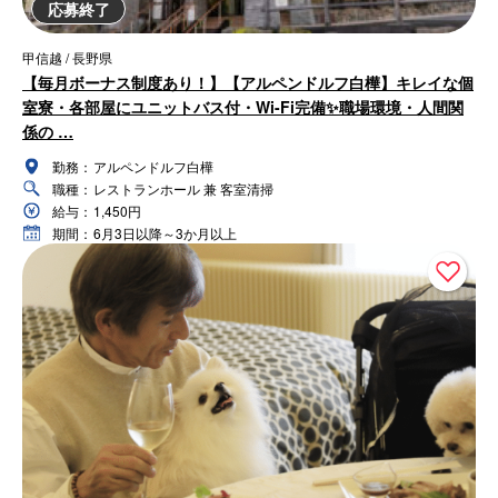
応募終了
甲信越 / 長野県
【毎月ボーナス制度あり！】【アルペンドルフ白樺】キレイな個
室寮・各部屋にユニットバス付・Wi-Fi完備✨職場環境・人間関
係の …
勤務：
アルペンドルフ白樺
職種：
レストランホール 兼 客室清掃
給与：
1,450円
期間：
6月3日以降～3か月以上