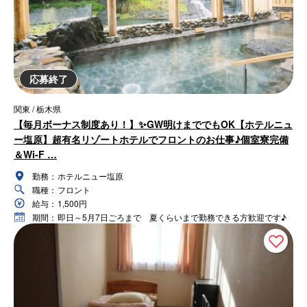
応募終了
関東 / 栃木県
【毎月ボーナス制度あり！】✨GW明けまででもOK【ホテルニュ
ー塩原】超有名リゾートホテルでフロントのお仕事♪個室寮完備
＆Wi-F …
勤務：
ホテルニュー塩原
職種：
フロント
給与：
1,500円
期間：
即日～5月7日ごろまで 夏くらいまで勤務できる方歓迎です♪