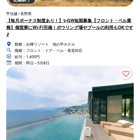
甲信越 / 長野県
【毎月ボーナス制度あり！】✨GW短期募集【フロント・ベル業
務】個室寮にWi-Fi完備！ボウリング場やプールの利用もOKです
♪
勤務：
白樺リゾート 池の平ホテル
職種：
フロント・ドア・ベル・客室対応
給与：
1,400円
期間：
即日～5月8日