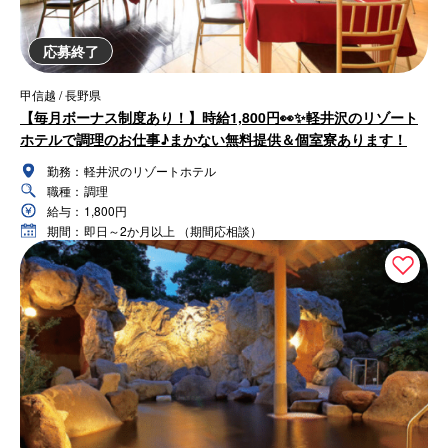
応募終了
甲信越 / 長野県
【毎月ボーナス制度あり！】時給1,800円👀✨軽井沢のリゾート
ホテルで調理のお仕事♪まかない無料提供＆個室寮あります！
勤務：
軽井沢のリゾートホテル
職種：
調理
給与：
1,800円
期間：
即日～2か月以上 （期間応相談）