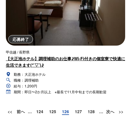
応募終了
甲信越 / 長野県
【大正池ホテル】調理補助のお仕事♪Wi-Fi付きの個室寮で快適に
生活できます(*’▽’)♪
勤務：
大正池ホテル
職種：
調理補助
給与：
1,200円
期間：
即日〜2か月以上 ※最長で11月中旬までの長期歓迎
<<
前へ
…
124
125
126
127
128
…
次へ
>>