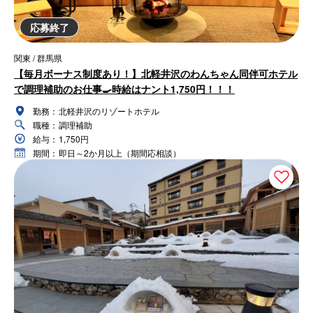
応募終了
関東 / 群馬県
【毎月ボーナス制度あり！】北軽井沢のわんちゃん同伴可ホテル
で調理補助のお仕事🍳時給はナント1,750円！！！
勤務：
北軽井沢のリゾートホテル
職種：
調理補助
給与：
1,750円
期間：
即日～2か月以上（期間応相談）