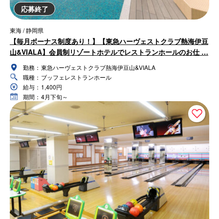
応募終了
東海 / 静岡県
【毎月ボーナス制度あり！】【東急ハーヴェストクラブ熱海伊豆
山&VIALA】会員制リゾートホテルでレストランホールのお仕 …
勤務：
東急ハーヴェストクラブ熱海伊豆山&VIALA
職種：
ブッフェレストランホール
給与：
1,400円
期間：
4月下旬～