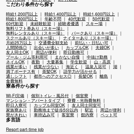
こだわり条件から探す
時給1,200円以上
時給1,400円以上
時給1,600円以上
時給1,800円以上
年齢不問
40代歓迎
50代歓迎
60代歓迎
未経験歓迎
経験者優遇
スキー場
無料リフト券あり（スキー場）
無料レンタルあり（スキー場）
パークあり（スキー場）
スクールあり（スキー場）
ナイターあり（スキー場）
月給25万以上
交通費全額支給
前払い・日払い可
人間関係◎
出会いが多い
カップルOK
夫婦OK
友人同士OK
周辺が便利
即日勤務可
プール・ジム等利用可
まかない自慢
中抜け勤務
ネイルOK
夜勤
大量募集
学生歓迎
山・高原
残業が多い
残業が少ない
海近く
温泉入浴可
湖
満了ボーナス有
茶髪OK
語学力が活かせる
通しシフト
都市へのアクセス◎
長髪OK
離島
食費無料
寮条件から探す
Wi-Fi完備
個別トイレ・風呂付
個室寮
マンション・アパートタイプ
寮費・光熱費無料
即日入寮可
カップル同室OK
友人同士同室可
家族寮あり
勤務地まで徒歩5分以内
駅近
周辺が便利
寮がきれい
車持込み可
客室寮
館内寮
ペット可
多言語
Resort part-time job