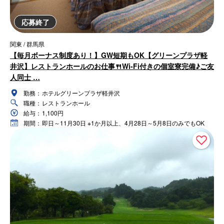
応募終了
関東 / 群馬県
【毎月ボーナス制度あり！】GW短期もOK【グリーンプラザ軽
井沢】レストランホールのお仕事🍴Wi-Fi付きの個室寮完備♪ご友
人同士 …
勤務：
ホテルグリーンプラザ軽井沢
職種：
レストランホール
給与：
1,100円
期間：
即日～11月30日 ※1か月以上、4月28日～5月8日のみでもOK