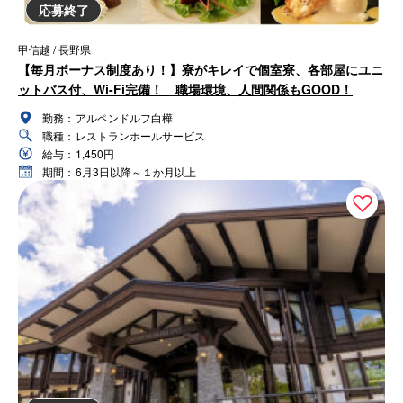
応募終了
甲信越 / 長野県
【毎月ボーナス制度あり！】寮がキレイで個室寮、各部屋にユニ
ットバス付、Wi-Fi完備！ 職場環境、人間関係もGOOD！
勤務：
アルペンドルフ白樺
職種：
レストランホールサービス
給与：
1,450円
期間：
6月3日以降～１か月以上