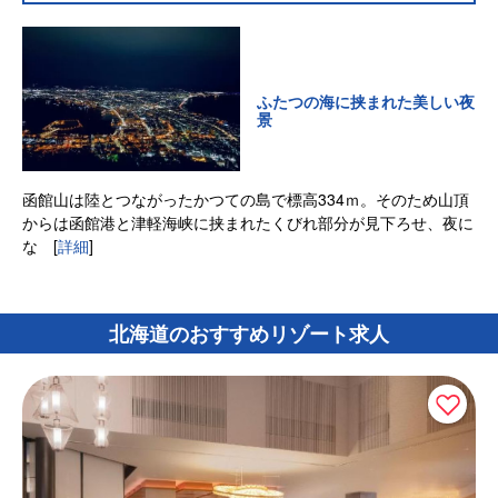
ふたつの海に挟まれた美しい夜
景
函館山は陸とつながったかつての島で標高334ｍ。そのため山頂
からは函館港と津軽海峡に挟まれたくびれ部分が見下ろせ、夜に
な
[
詳細
]
北海道のおすすめリゾート求人