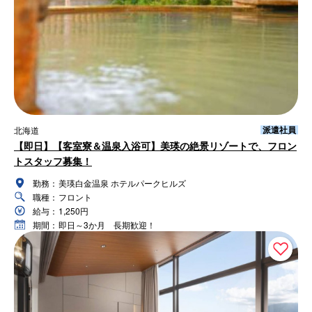
派遣社員
北海道
【即日】【客室寮＆温泉入浴可】美瑛の絶景リゾートで、フロン
トスタッフ募集！
勤務：
美瑛白金温泉 ホテルパークヒルズ
職種：
フロント
給与：
1,250円
期間：
即日～3か月 長期歓迎！