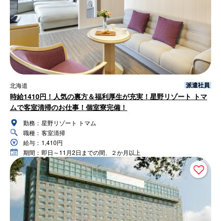
派遣社員
北海道
時給1410円！人気の裏方＆福利厚生が充実！星野リゾート トマ
ムで客室清掃のお仕事！個室寮完備！
勤務：
星野リゾート トマム
職種：
客室清掃
給与：
1,410円
期間：
即日～11月2日までの間、２か月以上