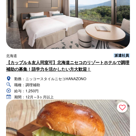
派遣社員
北海道
【カップル＆友人同室可】北海道ニセコのリゾートホテルで調理
補助の募集！語学力を活かしたい方大歓迎！
勤務：
ニッコースタイルニセコHANAZONO
職種：
調理補助
給与：
1,250円
期間：
12月～3ヶ月以上