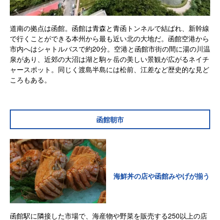
道南の拠点は函館。函館は青森と青函トンネルで結ばれ、新幹線
で行くことができる本州から最も近い北の大地だ。函館空港から
市内へはシャトルバスで約20分。空港と函館市街の間に湯の川温
泉があり、近郊の大沼は湖と駒ヶ岳の美しい景観が広がるネイチ
ャースポット。同じく渡島半島には松前、江差など歴史的な見ど
ころもある。
函館朝市
海鮮丼の店や函館みやげが揃う
函館駅に隣接した市場で、海産物や野菜を販売する250以上の店