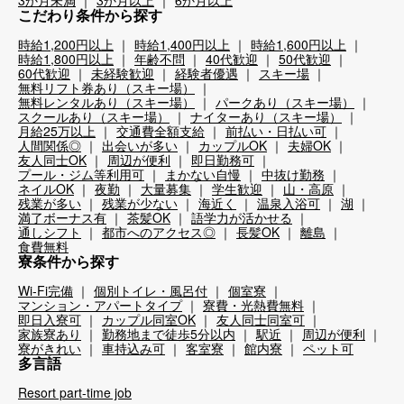
3か月未満
3か月以上
6か月以上
こだわり条件から探す
時給1,200円以上
時給1,400円以上
時給1,600円以上
時給1,800円以上
年齢不問
40代歓迎
50代歓迎
60代歓迎
未経験歓迎
経験者優遇
スキー場
無料リフト券あり（スキー場）
無料レンタルあり（スキー場）
パークあり（スキー場）
スクールあり（スキー場）
ナイターあり（スキー場）
月給25万以上
交通費全額支給
前払い・日払い可
人間関係◎
出会いが多い
カップルOK
夫婦OK
友人同士OK
周辺が便利
即日勤務可
プール・ジム等利用可
まかない自慢
中抜け勤務
ネイルOK
夜勤
大量募集
学生歓迎
山・高原
残業が多い
残業が少ない
海近く
温泉入浴可
湖
満了ボーナス有
茶髪OK
語学力が活かせる
通しシフト
都市へのアクセス◎
長髪OK
離島
食費無料
寮条件から探す
Wi-Fi完備
個別トイレ・風呂付
個室寮
マンション・アパートタイプ
寮費・光熱費無料
即日入寮可
カップル同室OK
友人同士同室可
家族寮あり
勤務地まで徒歩5分以内
駅近
周辺が便利
寮がきれい
車持込み可
客室寮
館内寮
ペット可
多言語
Resort part-time job