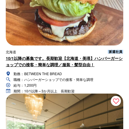
派遣社員
北海道
10/1以降の募集です。長期歓迎【北海道・美瑛】ハンバーガーシ
ョップでの接客・簡単な調理／服装・髪型自由！
勤務：
BETWEEN THE BREAD
職種：
ハンバーガーショップでの接客・簡単な調理
給与：
1,200円
期間：
10/1以降～3か月以上 長期歓迎