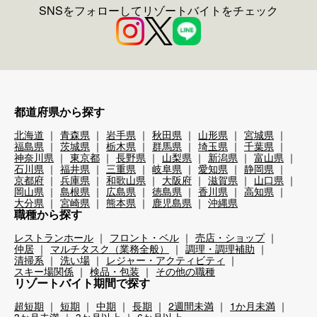
SNSをフォローしてリゾートバイトをチェック
都道府県から探す
北海道
青森県
岩手県
秋田県
山形県
宮城県
福島県
茨城県
栃木県
群馬県
埼玉県
千葉県
神奈川県
東京都
長野県
山梨県
新潟県
富山県
石川県
福井県
三重県
岐阜県
愛知県
静岡県
京都府
兵庫県
和歌山県
大阪府
滋賀県
山口県
岡山県
島根県
広島県
徳島県
香川県
高知県
大分県
宮崎県
熊本県
鹿児島県
沖縄県
職種から探す
レストランホール
フロント・ベル
売店・ショップ
仲居
マルチタスク（業務全般）
調理・調理補助
清掃系
洗い場
レジャー・アクティビティ
スキー場関係
検品・包装
その他の職種
リゾートバイト期間で探す
超短期
短期
中期
長期
2週間未満
1か月未満