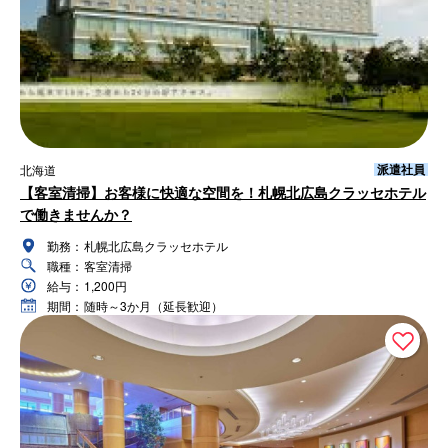
派遣社員
北海道
【客室清掃】お客様に快適な空間を！札幌北広島クラッセホテル
で働きませんか？
勤務：
札幌北広島クラッセホテル
職種：
客室清掃
給与：
1,200円
期間：
随時～3か月（延長歓迎）