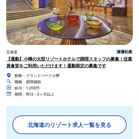
派遣社員
北海道
【通勤】小樽の大型リゾートホテルで調理スタッフの募集！従業
員食堂をご利用いただけます！通勤限定の募集です
勤務：
グランドパーク小樽
職種：
調理補助
給与：
1,200円
期間：
即日～2ヶ月以上
北海道のリゾート求人一覧を見る