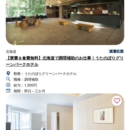
派遣社員
北海道
【寮費＆食費無料】北海道で調理補助のお仕事！うたのぼりグリ
ーンパークホテル
勤務：
うたのぼりグリーンパークホテル
職種：
調理補助
給与：
1,300円
期間：
即日～三か月