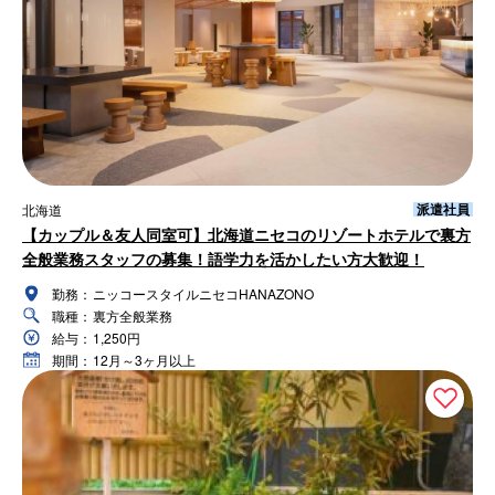
派遣社員
北海道
【カップル＆友人同室可】北海道ニセコのリゾートホテルで裏方
全般業務スタッフの募集！語学力を活かしたい方大歓迎！
勤務：
ニッコースタイルニセコHANAZONO
職種：
裏方全般業務
給与：
1,250円
期間：
12月～3ヶ月以上