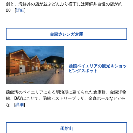
舗と、海鮮丼の店が並ぶどんぶり横丁には海鮮丼自慢の店が約
20
[
詳細
]
金森赤レンガ倉庫
函館ベイエリアの観光＆ショッ
ピングスポット
函館湾のベイエリアにある明治期に建てられた倉庫群。金森洋物
館、BAYはこだて、函館ヒストリープラザ、金森ホールなどから
な
[
詳細
]
函館山