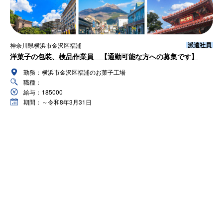
派遣社員
神奈川県横浜市金沢区福浦
洋菓子の包装、検品作業員 【通勤可能な方への募集です】
勤務：
横浜市金沢区福浦のお菓子工場
職種：
給与：
185000
期間：
～令和8年3月31日