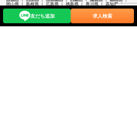
岡山県
島根県
広島県
徳島県
香川県
高知県
大分県
宮崎県
熊本県
鹿児島県
沖縄県
職種から探す
友だち追加
求人検索
レストランホール
フロント・ベル
売店・ショップ
仲居
マルチタスク（業務全般）
調理・調理補助
清掃系
洗い場
レジャー・アクティビティ
スキー場関係
検品・包装
その他の職種
リゾートバイト期間で探す
超短期
短期
中期
長期
2週間未満
1か月未満
3か月未満
3か月以上
6か月以上
こだわり条件から探す
時給1,200円以上
時給1,400円以上
時給1,600円以上
時給1,800円以上
年齢不問
40代歓迎
50代歓迎
60代歓迎
未経験歓迎
経験者優遇
スキー場
無料リフト券あり（スキー場）
無料レンタルあり（スキー場）
パークあり（スキー場）
スクールあり（スキー場）
ナイターあり（スキー場）
月給25万以上
交通費全額支給
前払い・日払い可
人間関係◎
出会いが多い
カップルOK
夫婦OK
友人同士OK
周辺が便利
即日勤務可
プール・ジム等利用可
まかない自慢
中抜け勤務
ネイルOK
夜勤
大量募集
学生歓迎
山・高原
残業が多い
残業が少ない
海近く
温泉入浴可
湖
満了ボーナス有
茶髪OK
語学力が活かせる
通しシフト
都市へのアクセス◎
長髪OK
離島