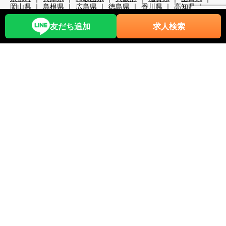
岡山県
島根県
広島県
徳島県
香川県
高知県
大分県
宮崎県
熊本県
鹿児島県
沖縄県
職種から探す
友だち追加
求人検索
レストランホール
フロント・ベル
売店・ショップ
仲居
マルチタスク（業務全般）
調理・調理補助
清掃系
洗い場
レジャー・アクティビティ
スキー場関係
検品・包装
その他の職種
リゾートバイト期間で探す
超短期
短期
中期
長期
2週間未満
1か月未満
3か月未満
3か月以上
6か月以上
こだわり条件から探す
時給1,200円以上
時給1,400円以上
時給1,600円以上
時給1,800円以上
年齢不問
40代歓迎
50代歓迎
60代歓迎
未経験歓迎
経験者優遇
スキー場
無料リフト券あり（スキー場）
無料レンタルあり（スキー場）
パークあり（スキー場）
スクールあり（スキー場）
ナイターあり（スキー場）
月給25万以上
交通費全額支給
前払い・日払い可
人間関係◎
出会いが多い
カップルOK
夫婦OK
友人同士OK
周辺が便利
即日勤務可
プール・ジム等利用可
まかない自慢
中抜け勤務
ネイルOK
夜勤
大量募集
学生歓迎
山・高原
残業が多い
残業が少ない
海近く
温泉入浴可
湖
満了ボーナス有
茶髪OK
語学力が活かせる
通しシフト
都市へのアクセス◎
長髪OK
離島