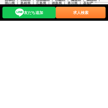
岡山県
島根県
広島県
徳島県
香川県
高知県
大分県
宮崎県
熊本県
鹿児島県
沖縄県
職種から探す
友だち追加
求人検索
レストランホール
フロント・ベル
売店・ショップ
仲居
マルチタスク（業務全般）
調理・調理補助
清掃系
洗い場
レジャー・アクティビティ
スキー場関係
検品・包装
その他の職種
リゾートバイト期間で探す
超短期
短期
中期
長期
2週間未満
1か月未満
3か月未満
3か月以上
6か月以上
こだわり条件から探す
時給1,200円以上
時給1,400円以上
時給1,600円以上
時給1,800円以上
年齢不問
40代歓迎
50代歓迎
60代歓迎
未経験歓迎
経験者優遇
スキー場
無料リフト券あり（スキー場）
無料レンタルあり（スキー場）
パークあり（スキー場）
スクールあり（スキー場）
ナイターあり（スキー場）
月給25万以上
交通費全額支給
前払い・日払い可
人間関係◎
出会いが多い
カップルOK
夫婦OK
友人同士OK
周辺が便利
即日勤務可
プール・ジム等利用可
まかない自慢
中抜け勤務
ネイルOK
夜勤
大量募集
学生歓迎
山・高原
残業が多い
残業が少ない
海近く
温泉入浴可
湖
満了ボーナス有
茶髪OK
語学力が活かせる
通しシフト
都市へのアクセス◎
長髪OK
離島