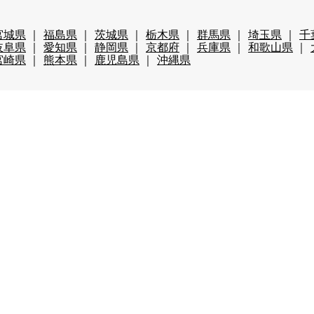
宮城県
福島県
茨城県
栃木県
群馬県
埼玉県
千
岐阜県
愛知県
静岡県
京都府
兵庫県
和歌山県
宮崎県
熊本県
鹿児島県
沖縄県
ップ
仲居
マルチタスク（業務全般）
調理・調理補助
・包装
その他の職種
月未満
3か月未満
3か月以上
6か月以上
円以上
時給1,800円以上
年齢不問
40代歓迎
50代歓
レンタルあり（スキー場）
パークあり（スキー場）
スク
費全額支給
前払い・日払い可
人間関係◎
出会いが多
まかない自慢
中抜け勤務
ネイルOK
夜勤
大量募
ボーナス有
茶髪OK
語学力が活かせる
通しシフト
ション・アパートタイプ
寮費・光熱費無料
即日入寮可
辺が便利
寮がきれい
車持込み可
客室寮
館内寮