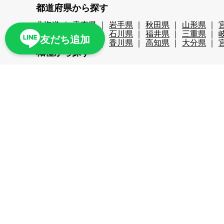
都道府県から探す
北海道
青森県
岩手県
秋田県
山形県
新潟県
富山県
石川県
福井県
三重県
友だち追加
広島県
徳島県
香川県
高知県
大分県
職種から探す
レストランホール
フロント・ベル
売店・ショ
レジャー・アクティビティ
スキー場関係
検品
リゾートバイト期間で探す
超短期
短期
中期
長期
2週間未満
1か
こだわり条件から探す
時給1,200円以上
時給1,400円以上
時給1,600
スキー場
無料リフト券あり（スキー場）
無料
ナイターあり（スキー場）
月給25万以上
交通
周辺が便利
即日勤務可
プール・ジム等利用可
残業が少ない
海近く
温泉入浴可
湖
満了
寮条件から探す
Wi-Fi完備
個別トイレ・風呂付
個室寮
マン
家族寮あり
勤務地まで徒歩5分以内
駅近
周
多言語