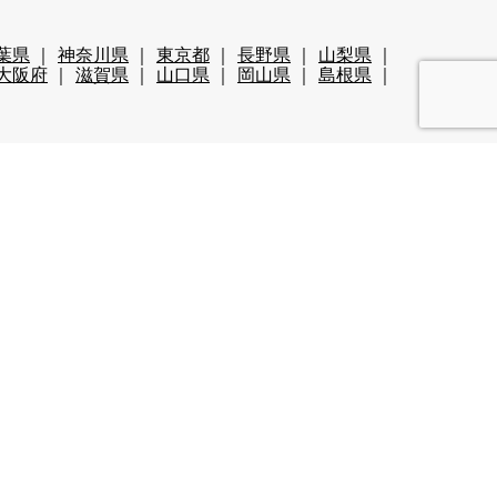
葉県
神奈川県
東京都
長野県
山梨県
大阪府
滋賀県
山口県
岡山県
島根県
清掃系
洗い場
迎
60代歓迎
未経験歓迎
経験者優遇
ールあり（スキー場）
い
カップルOK
夫婦OK
友人同士OK
集
学生歓迎
山・高原
残業が多い
都市へのアクセス◎
長髪OK
離島
食費無料
カップル同室OK
友人同士同室可
ペット可