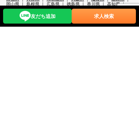
岡山県
島根県
広島県
徳島県
香川県
高知県
大分県
宮崎県
熊本県
鹿児島県
沖縄県
職種から探す
友だち追加
求人検索
レストランホール
フロント・ベル
売店・ショップ
仲居
マルチタスク（業務全般）
調理・調理補助
清掃系
洗い場
レジャー・アクティビティ
スキー場関係
検品・包装
その他の職種
リゾートバイト期間で探す
超短期
短期
中期
長期
2週間未満
1か月未満
3か月未満
3か月以上
6か月以上
こだわり条件から探す
時給1,200円以上
時給1,400円以上
時給1,600円以上
時給1,800円以上
年齢不問
40代歓迎
50代歓迎
60代歓迎
未経験歓迎
経験者優遇
スキー場
無料リフト券あり（スキー場）
無料レンタルあり（スキー場）
パークあり（スキー場）
スクールあり（スキー場）
ナイターあり（スキー場）
月給25万以上
交通費全額支給
前払い・日払い可
人間関係◎
出会いが多い
カップルOK
夫婦OK
友人同士OK
周辺が便利
即日勤務可
プール・ジム等利用可
まかない自慢
中抜け勤務
ネイルOK
夜勤
大量募集
学生歓迎
山・高原
残業が多い
残業が少ない
海近く
温泉入浴可
湖
満了ボーナス有
茶髪OK
語学力が活かせる
通しシフト
都市へのアクセス◎
長髪OK
離島