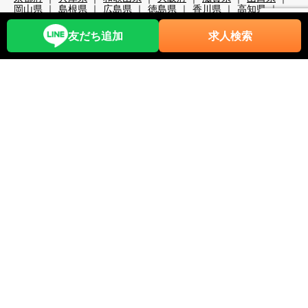
岡山県
島根県
広島県
徳島県
香川県
高知県
大分県
宮崎県
熊本県
鹿児島県
沖縄県
職種から探す
友だち追加
求人検索
レストランホール
フロント・ベル
売店・ショップ
仲居
マルチタスク（業務全般）
調理・調理補助
清掃系
洗い場
レジャー・アクティビティ
スキー場関係
検品・包装
その他の職種
リゾートバイト期間で探す
超短期
短期
中期
長期
2週間未満
1か月未満
3か月未満
3か月以上
6か月以上
こだわり条件から探す
時給1,200円以上
時給1,400円以上
時給1,600円以上
時給1,800円以上
年齢不問
40代歓迎
50代歓迎
60代歓迎
未経験歓迎
経験者優遇
スキー場
無料リフト券あり（スキー場）
無料レンタルあり（スキー場）
パークあり（スキー場）
スクールあり（スキー場）
ナイターあり（スキー場）
月給25万以上
交通費全額支給
前払い・日払い可
人間関係◎
出会いが多い
カップルOK
夫婦OK
友人同士OK
周辺が便利
即日勤務可
プール・ジム等利用可
まかない自慢
中抜け勤務
ネイルOK
夜勤
大量募集
学生歓迎
山・高原
残業が多い
残業が少ない
海近く
温泉入浴可
湖
満了ボーナス有
茶髪OK
語学力が活かせる
通しシフト
都市へのアクセス◎
長髪OK
離島