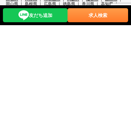
岡山県
島根県
広島県
徳島県
香川県
高知県
大分県
宮崎県
熊本県
鹿児島県
沖縄県
職種から探す
友だち追加
求人検索
レストランホール
フロント・ベル
売店・ショップ
仲居
マルチタスク（業務全般）
調理・調理補助
清掃系
洗い場
レジャー・アクティビティ
スキー場関係
検品・包装
その他の職種
リゾートバイト期間で探す
超短期
短期
中期
長期
2週間未満
1か月未満
3か月未満
3か月以上
6か月以上
こだわり条件から探す
時給1,200円以上
時給1,400円以上
時給1,600円以上
時給1,800円以上
年齢不問
40代歓迎
50代歓迎
60代歓迎
未経験歓迎
経験者優遇
スキー場
無料リフト券あり（スキー場）
無料レンタルあり（スキー場）
パークあり（スキー場）
スクールあり（スキー場）
ナイターあり（スキー場）
月給25万以上
交通費全額支給
前払い・日払い可
人間関係◎
出会いが多い
カップルOK
夫婦OK
友人同士OK
周辺が便利
即日勤務可
プール・ジム等利用可
まかない自慢
中抜け勤務
ネイルOK
夜勤
大量募集
学生歓迎
山・高原
残業が多い
残業が少ない
海近く
温泉入浴可
湖
満了ボーナス有
茶髪OK
語学力が活かせる
通しシフト
都市へのアクセス◎
長髪OK
離島