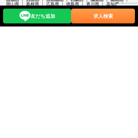
岡山県
島根県
広島県
徳島県
香川県
高知県
大分県
宮崎県
熊本県
鹿児島県
沖縄県
職種から探す
友だち追加
求人検索
レストランホール
フロント・ベル
売店・ショップ
仲居
マルチタスク（業務全般）
調理・調理補助
清掃系
洗い場
レジャー・アクティビティ
スキー場関係
検品・包装
その他の職種
リゾートバイト期間で探す
超短期
短期
中期
長期
2週間未満
1か月未満
3か月未満
3か月以上
6か月以上
こだわり条件から探す
時給1,200円以上
時給1,400円以上
時給1,600円以上
時給1,800円以上
年齢不問
40代歓迎
50代歓迎
60代歓迎
未経験歓迎
経験者優遇
スキー場
無料リフト券あり（スキー場）
無料レンタルあり（スキー場）
パークあり（スキー場）
スクールあり（スキー場）
ナイターあり（スキー場）
月給25万以上
交通費全額支給
前払い・日払い可
人間関係◎
出会いが多い
カップルOK
夫婦OK
友人同士OK
周辺が便利
即日勤務可
プール・ジム等利用可
まかない自慢
中抜け勤務
ネイルOK
夜勤
大量募集
学生歓迎
山・高原
残業が多い
残業が少ない
海近く
温泉入浴可
湖
満了ボーナス有
茶髪OK
語学力が活かせる
通しシフト
都市へのアクセス◎
長髪OK
離島