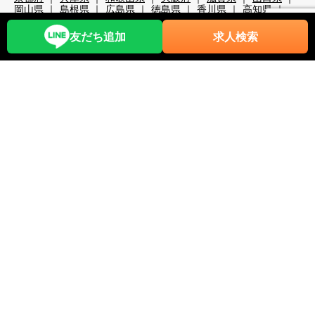
岡山県
島根県
広島県
徳島県
香川県
高知県
大分県
宮崎県
熊本県
鹿児島県
沖縄県
職種から探す
友だち追加
求人検索
レストランホール
フロント・ベル
売店・ショップ
仲居
マルチタスク（業務全般）
調理・調理補助
清掃系
洗い場
レジャー・アクティビティ
スキー場関係
検品・包装
その他の職種
リゾートバイト期間で探す
超短期
短期
中期
長期
2週間未満
1か月未満
3か月未満
3か月以上
6か月以上
こだわり条件から探す
時給1,200円以上
時給1,400円以上
時給1,600円以上
時給1,800円以上
年齢不問
40代歓迎
50代歓迎
60代歓迎
未経験歓迎
経験者優遇
スキー場
無料リフト券あり（スキー場）
無料レンタルあり（スキー場）
パークあり（スキー場）
スクールあり（スキー場）
ナイターあり（スキー場）
月給25万以上
交通費全額支給
前払い・日払い可
人間関係◎
出会いが多い
カップルOK
夫婦OK
友人同士OK
周辺が便利
即日勤務可
プール・ジム等利用可
まかない自慢
中抜け勤務
ネイルOK
夜勤
大量募集
学生歓迎
山・高原
残業が多い
残業が少ない
海近く
温泉入浴可
湖
満了ボーナス有
茶髪OK
語学力が活かせる
通しシフト
都市へのアクセス◎
長髪OK
離島