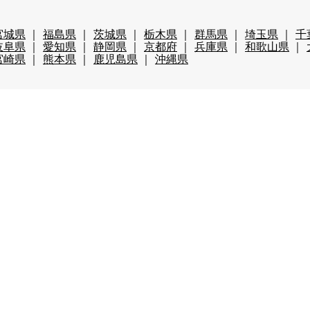
宮城県
福島県
茨城県
栃木県
群馬県
埼玉県
千
岐阜県
愛知県
静岡県
京都府
兵庫県
和歌山県
宮崎県
熊本県
鹿児島県
沖縄県
ップ
仲居
マルチタスク（業務全般）
調理・調理補助
・包装
その他の職種
月未満
3か月未満
3か月以上
6か月以上
円以上
時給1,800円以上
年齢不問
40代歓迎
50代歓
レンタルあり（スキー場）
パークあり（スキー場）
スク
費全額支給
前払い・日払い可
人間関係◎
出会いが多
まかない自慢
中抜け勤務
ネイルOK
夜勤
大量募
ボーナス有
茶髪OK
語学力が活かせる
通しシフト
ション・アパートタイプ
寮費・光熱費無料
即日入寮可
辺が便利
寮がきれい
車持込み可
客室寮
館内寮