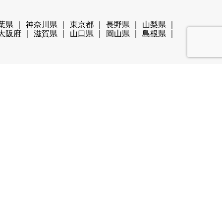
葉県
神奈川県
東京都
長野県
山梨県
大阪府
滋賀県
山口県
岡山県
島根県
清掃系
洗い場
迎
60代歓迎
未経験歓迎
経験者優遇
ールあり（スキー場）
い
カップルOK
夫婦OK
友人同士OK
集
学生歓迎
山・高原
残業が多い
都市へのアクセス◎
長髪OK
離島
食費無料
カップル同室OK
友人同士同室可
ペット可