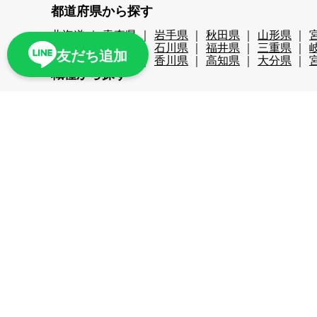
都道府県から探す
北海道
青森県
岩手県
秋田県
山形県
新潟県
富山県
石川県
福井県
三重県
友だち追加
広島県
徳島県
香川県
高知県
大分県
職種から探す
レストランホール
フロント・ベル
売店・ショ
レジャー・アクティビティ
スキー場関係
検品
リゾートバイト期間で探す
超短期
短期
中期
長期
2週間未満
1か
こだわり条件から探す
時給1,200円以上
時給1,400円以上
時給1,600
スキー場
無料リフト券あり（スキー場）
無料
ナイターあり（スキー場）
月給25万以上
交通
周辺が便利
即日勤務可
プール・ジム等利用可
残業が少ない
海近く
温泉入浴可
湖
満了
寮条件から探す
Wi-Fi完備
個別トイレ・風呂付
個室寮
マン
家族寮あり
勤務地まで徒歩5分以内
駅近
周
多言語