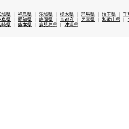
宮城県
福島県
茨城県
栃木県
群馬県
埼玉県
千
岐阜県
愛知県
静岡県
京都府
兵庫県
和歌山県
宮崎県
熊本県
鹿児島県
沖縄県
ップ
仲居
マルチタスク（業務全般）
調理・調理補助
・包装
その他の職種
月未満
3か月未満
3か月以上
6か月以上
円以上
時給1,800円以上
年齢不問
40代歓迎
50代歓
レンタルあり（スキー場）
パークあり（スキー場）
スク
費全額支給
前払い・日払い可
人間関係◎
出会いが多
まかない自慢
中抜け勤務
ネイルOK
夜勤
大量募
ボーナス有
茶髪OK
語学力が活かせる
通しシフト
ション・アパートタイプ
寮費・光熱費無料
即日入寮可
辺が便利
寮がきれい
車持込み可
客室寮
館内寮