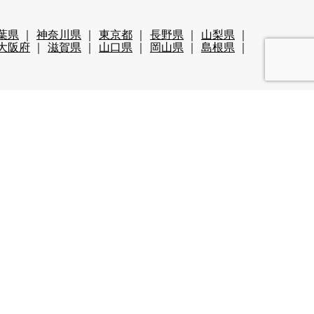
葉県
神奈川県
東京都
長野県
山梨県
大阪府
滋賀県
山口県
岡山県
島根県
清掃系
洗い場
迎
60代歓迎
未経験歓迎
経験者優遇
ールあり（スキー場）
い
カップルOK
夫婦OK
友人同士OK
集
学生歓迎
山・高原
残業が多い
都市へのアクセス◎
長髪OK
離島
食費無料
カップル同室OK
友人同士同室可
ペット可