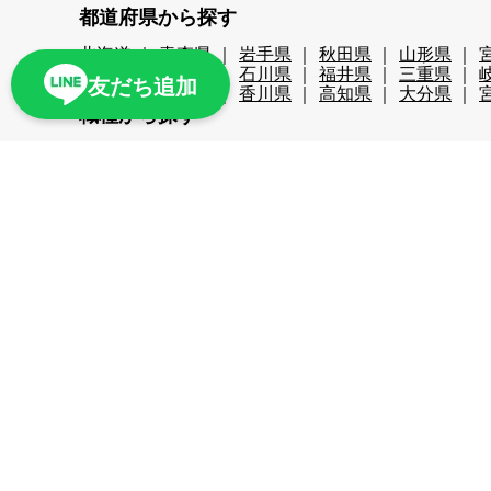
都道府県から探す
北海道
青森県
岩手県
秋田県
山形県
新潟県
富山県
石川県
福井県
三重県
友だち追加
広島県
徳島県
香川県
高知県
大分県
職種から探す
レストランホール
フロント・ベル
売店・ショ
レジャー・アクティビティ
スキー場関係
検品
リゾートバイト期間で探す
超短期
短期
中期
長期
2週間未満
1か
こだわり条件から探す
時給1,200円以上
時給1,400円以上
時給1,600
スキー場
無料リフト券あり（スキー場）
無料
ナイターあり（スキー場）
月給25万以上
交通
周辺が便利
即日勤務可
プール・ジム等利用可
残業が少ない
海近く
温泉入浴可
湖
満了
寮条件から探す
Wi-Fi完備
個別トイレ・風呂付
個室寮
マン
家族寮あり
勤務地まで徒歩5分以内
駅近
周
多言語