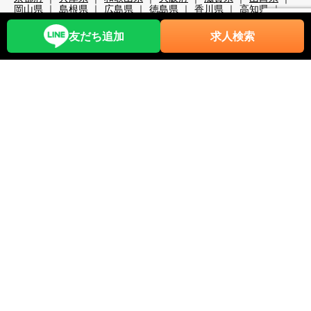
岡山県
島根県
広島県
徳島県
香川県
高知県
大分県
宮崎県
熊本県
鹿児島県
沖縄県
職種から探す
友だち追加
求人検索
レストランホール
フロント・ベル
売店・ショップ
仲居
マルチタスク（業務全般）
調理・調理補助
清掃系
洗い場
レジャー・アクティビティ
スキー場関係
検品・包装
その他の職種
リゾートバイト期間で探す
超短期
短期
中期
長期
2週間未満
1か月未満
3か月未満
3か月以上
6か月以上
こだわり条件から探す
時給1,200円以上
時給1,400円以上
時給1,600円以上
時給1,800円以上
年齢不問
40代歓迎
50代歓迎
60代歓迎
未経験歓迎
経験者優遇
スキー場
無料リフト券あり（スキー場）
無料レンタルあり（スキー場）
パークあり（スキー場）
スクールあり（スキー場）
ナイターあり（スキー場）
月給25万以上
交通費全額支給
前払い・日払い可
人間関係◎
出会いが多い
カップルOK
夫婦OK
友人同士OK
周辺が便利
即日勤務可
プール・ジム等利用可
まかない自慢
中抜け勤務
ネイルOK
夜勤
大量募集
学生歓迎
山・高原
残業が多い
残業が少ない
海近く
温泉入浴可
湖
満了ボーナス有
茶髪OK
語学力が活かせる
通しシフト
都市へのアクセス◎
長髪OK
離島