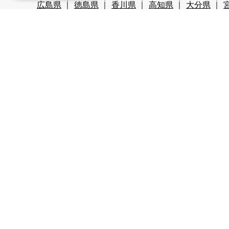
広島県
徳島県
香川県
高知県
大分県
職種から探す
レストランホール
フロント・ベル
売店・ショ
レジャー・アクティビティ
スキー場関係
検品
リゾートバイト期間で探す
超短期
短期
中期
長期
2週間未満
1か
こだわり条件から探す
時給1,200円以上
時給1,400円以上
時給1,600
スキー場
無料リフト券あり（スキー場）
無料
ナイターあり（スキー場）
月給25万以上
交通
周辺が便利
即日勤務可
プール・ジム等利用可
残業が少ない
海近く
温泉入浴可
湖
満了
寮条件から探す
Wi-Fi完備
個別トイレ・風呂付
個室寮
マン
家族寮あり
勤務地まで徒歩5分以内
駅近
周
多言語
Resort part-time job