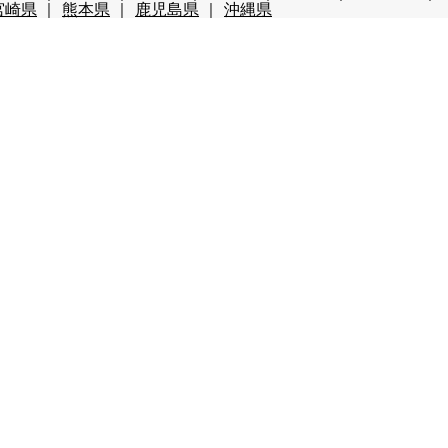
宮崎県
熊本県
鹿児島県
沖縄県
ップ
仲居
マルチタスク（業務全般）
調理・調理補助
・包装
その他の職種
月未満
3か月未満
3か月以上
6か月以上
円以上
時給1,800円以上
年齢不問
40代歓迎
50代歓
レンタルあり（スキー場）
パークあり（スキー場）
スク
費全額支給
前払い・日払い可
人間関係◎
出会いが多
まかない自慢
中抜け勤務
ネイルOK
夜勤
大量募
ボーナス有
茶髪OK
語学力が活かせる
通しシフト
ション・アパートタイプ
寮費・光熱費無料
即日入寮可
辺が便利
寮がきれい
車持込み可
客室寮
館内寮