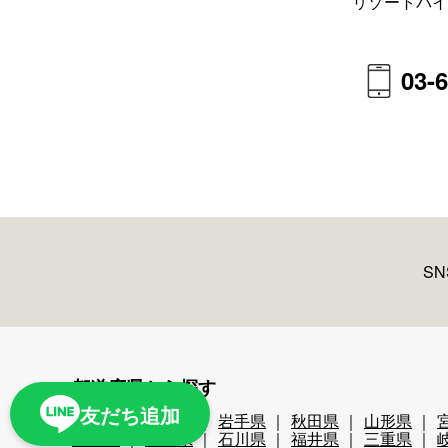
リゾートバイ
03-
S
都道府県から探す
友だち追加
北海道
青森県
岩手県
秋田県
山形県
新潟県
富山県
石川県
福井県
三重県